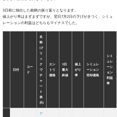
3日前に抽出した銘柄の振り返りとなります。
値上がり率はまずまずですが、翌日7月2日の下げがきつく、シミュ
レーションの利益はどちらもマイナスでした。
名
称
(ク
リ
シミ
ッ
ュレ
ク
エン
3日
値上
シミュレ
コー
ーシ
日付
で
トリ
最大
がり
ーション
ド
ョン
チ
価格
終値
率
売却価格
利益
ャ
率
ー
ト
表
示)
ア