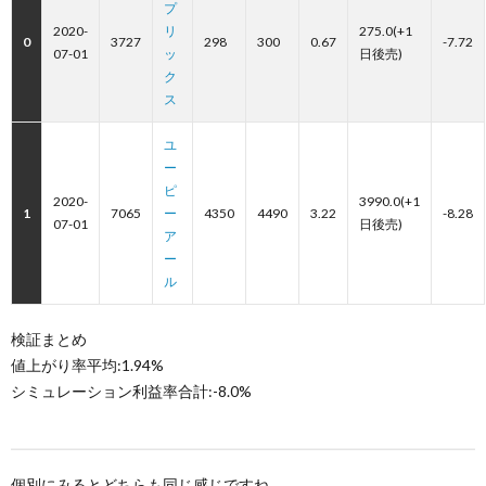
プ
2020-
リ
275.0(+1
0
3727
298
300
0.67
-7.72
07-01
ッ
日後売)
ク
ス
ユ
ー
ピ
2020-
3990.0(+1
1
7065
ー
4350
4490
3.22
-8.28
07-01
日後売)
ア
ー
ル
検証まとめ
値上がり率平均:1.94%
シミュレーション利益率合計:-8.0%
個別にみるとどちらも同じ感じですね。