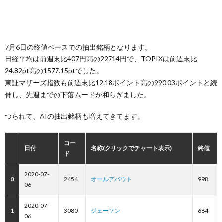
7月6日の終値ベースでの抽出銘柄となります。
日経平均は前週末比407円高の22714円で、TOPIXは前週末比
24.82pt高の1577.15ptでした。
東証マザーズ指数も前週末比12.18ポイント高の990.03ポイントと続
伸し、先週までの下落ムードが和らぎました。
つられて、AIの抽出銘柄も増えてきてます。
コー
日付
名称(クリックでチャート表示)
終値
ド
2020-07-
0
2454
オールアバウト
998
06
2020-07-
1
3080
ジェーソン
684
06