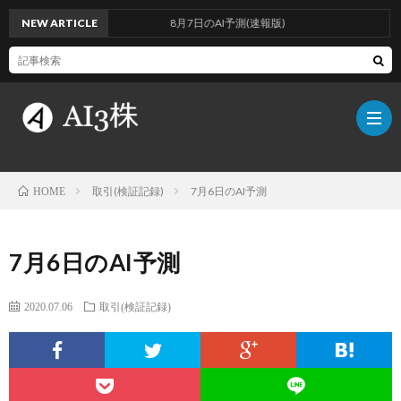
NEW ARTICLE
8月7日のAI予測(速報版)
取引(検証記録)
7月6日のAI予測
HOME
こ
7月6日のAI予測
の
検
2020.07.06
取引(検証記録)
ブ
証
AI
ロ
方
に