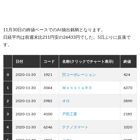
11月30日の終値ベースでのAI抽出銘柄となります。
日経平均は前週末比211円安の26433円でした。5日ぶりに反落で
す。
日付
コード
名称(クリックでチャート表示)
終値
0
2020-11-30
1921
巴コーポレーション
424
1
2020-11-30
3064
ＭｏｎｏｔａＲＯ
6370
2
2020-11-30
3983
オロ
3890
3
2020-11-30
4100
戸田工業
2185
4
2020-11-30
6246
テクノスマート
1020