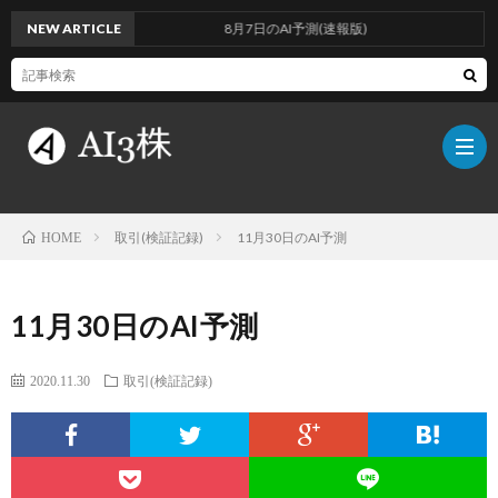
NEW ARTICLE
8月7日のAI予測(速報版)
取引(検証記録)
11月30日のAI予測
HOME
こ
11月30日のAI予測
の
検
2020.11.30
取引(検証記録)
ブ
証
AI
ロ
方
に