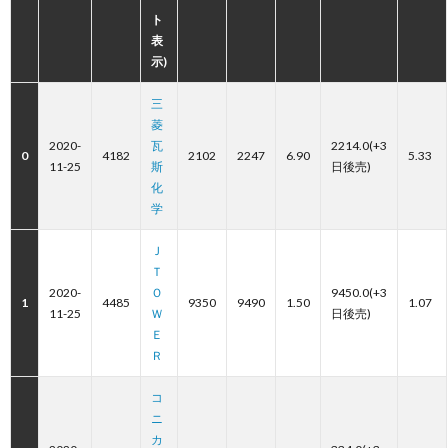
ト
表
示)
三
菱
2020-
瓦
2214.0(+3
0
4182
2102
2247
6.90
5.33
11-25
斯
日後売)
化
学
Ｊ
Ｔ
2020-
Ｏ
9450.0(+3
1
4485
9350
9490
1.50
1.07
11-25
Ｗ
日後売)
Ｅ
Ｒ
コ
ニ
カ