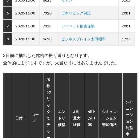
5
2020-11-30
6823
リオン
3205
6
2020-11-30
7320
日本リビング保証
2081
7
2020-11-30
7323
アイペット損害保険
2081
8
2020-11-30
9658
ビジネスブレイン太田昭和
1727
3日前に抽出した銘柄の振り返りとなります。
全体的にまずまずですが、大当たりにはありませんでした。
名
称
(ク
リ
シミ
ッ
ュレ
ク
エン
3日
値上
シミュレ
コー
ーシ
日付
で
トリ
最大
がり
ーション
ド
ョン
チ
価格
終値
率
売却価格
利益
ャ
率
ー