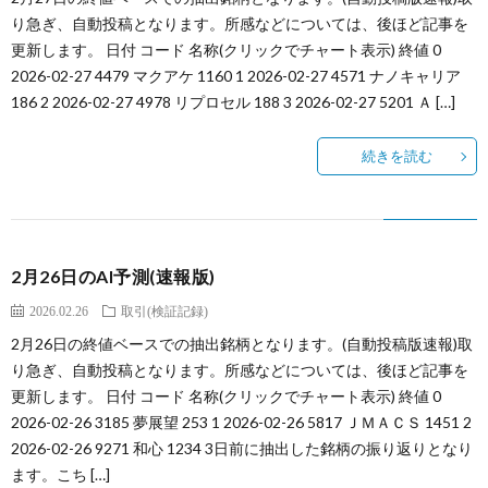
り急ぎ、自動投稿となります。所感などについては、後ほど記事を
グ
法
つ
更新します。 日付 コード 名称(クリックでチャート表示) 終値 0
2026-02-27 4479 マクアケ 1160 1 2026-02-27 4571 ナノキャリア
に
に
い
186 2 2026-02-27 4978 リプロセル 188 3 2026-02-27 5201 Ａ […]
つ
つ
て
続きを読む
い
い
て
て
2月26日のAI予測(速報版)
2026.02.26
取引(検証記録)
2月26日の終値ベースでの抽出銘柄となります。(自動投稿版速報)取
り急ぎ、自動投稿となります。所感などについては、後ほど記事を
更新します。 日付 コード 名称(クリックでチャート表示) 終値 0
2026-02-26 3185 夢展望 253 1 2026-02-26 5817 ＪＭＡＣＳ 1451 2
2026-02-26 9271 和心 1234 3日前に抽出した銘柄の振り返りとなり
ます。こち […]