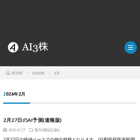
2026年
2月
HOME
こ
2026年2月
の
検
ブ
証
AI
2月27日のAI予測(速報版)
2026.02.27
取引(検証記録)
ロ
方
に
2月27日の終値ベースでの抽出銘柄となります。(自動投稿版速報)取