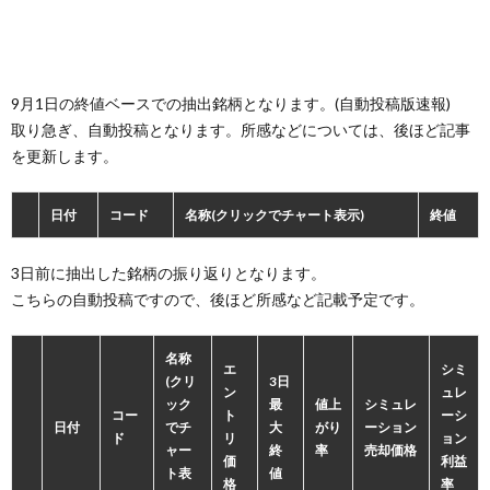
9月1日の終値ベースでの抽出銘柄となります。(自動投稿版速報)
取り急ぎ、自動投稿となります。所感などについては、後ほど記事
を更新します。
日付
コード
名称(クリックでチャート表示)
終値
3日前に抽出した銘柄の振り返りとなります。
こちらの自動投稿ですので、後ほど所感など記載予定です。
名称
エ
シミ
(クリ
3日
ン
ュレ
ック
最
値上
シミュレ
コー
ト
ーシ
日付
でチ
大
がり
ーション
ド
リ
ョン
ャー
終
率
売却価格
価
利益
ト表
値
格
率