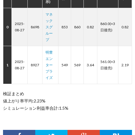
示)
マネ
ック
2025-
860.0(+3
0
8698
スグ
853
860
0.82
0.82
08-27
日後売)
ルー
プ
明豊
エン
2025-
561.0(+3
1
8927
ター
549
569
3.64
2.19
08-27
日後売)
プラ
イズ
検証まとめ
値上がり率平均:2.23%
シミュレーション利益率合計:1.5%