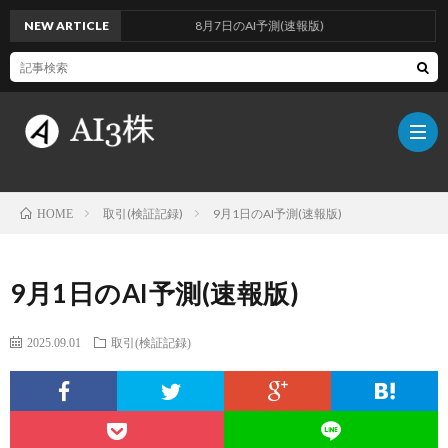
NEW ARTICLE
8月7日のAI予測(速報版)
取引(検証記録)
9月1日のAI予測(速報版)
HOME
こ
9月1日のAI予測(速報版)
の
検
2025.09.01
取引(検証記録)
ブ
証
AI
ロ
方
に