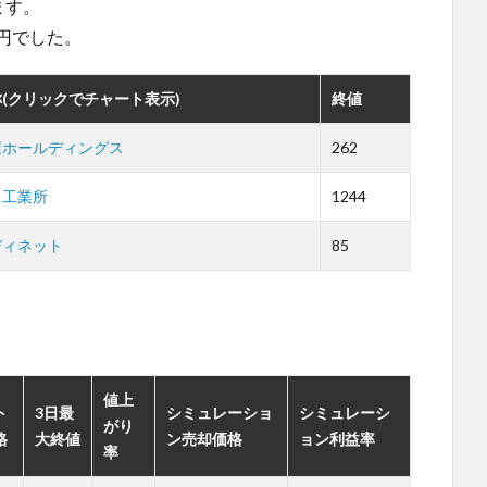
ます。
8円でした。
(クリックでチャート表示)
終値
屋ホールディングス
262
田工業所
1244
ディネット
85
。
値上
ト
3日最
シミュレーショ
シミュレーシ
がり
格
大終値
ン売却価格
ョン利益率
率