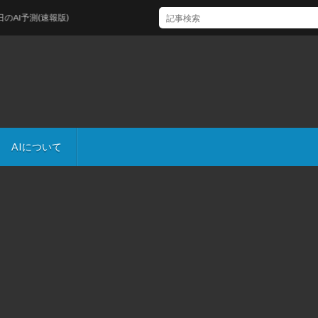
予測(速報版)
AIについて