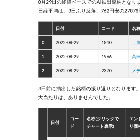
8月29日の終値ベースでのAI抽出銘柄となり
日経平均は、3日ぶり反落、762円安の2787
日付
コード
名称
0
2022-08-29
1840
土
1
2022-08-29
1966
高
2
2022-08-29
2370
メ
3日前に抽出した銘柄の振り返りとなります
大当たりは、ありませんでした。
コー
名称(クリックで
エン
日付
ド
チャート表示)
リ価