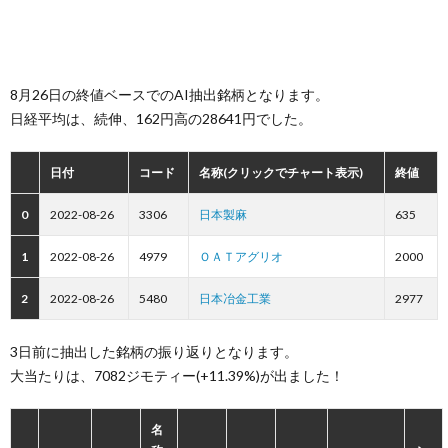
8月26日の終値ベースでのAI抽出銘柄となります。
日経平均は、続伸、162円高の28641円でした。
日付
コード
名称(クリックでチャート表示)
終値
0
2022-08-26
3306
日本製麻
635
1
2022-08-26
4979
ＯＡＴアグリオ
2000
2
2022-08-26
5480
日本冶金工業
2977
3日前に抽出した銘柄の振り返りとなります。
大当たりは、7082ジモティー(+11.39%)が出ました！
名