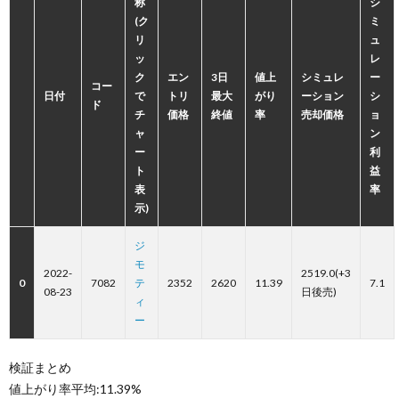
称
シ
(ク
ミ
リ
ュ
ッ
レ
ク
エン
3日
値上
シミュレ
ー
コー
日付
で
トリ
最大
がり
ーション
シ
ド
チ
価格
終値
率
売却価格
ョ
ャ
ン
ー
利
ト
益
表
率
示)
ジ
モ
2022-
2519.0(+3
0
7082
テ
2352
2620
11.39
7.1
08-23
日後売)
ィ
ー
検証まとめ
値上がり率平均:11.39%