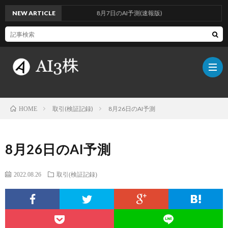
NEW ARTICLE
8月7日のAI予測(速報版)
取引(検証記録)
8月26日のAI予測
HOME
こ
8月26日のAI予測
の
検
2022.08.26
取引(検証記録)
ブ
証
AI
ロ
方
に