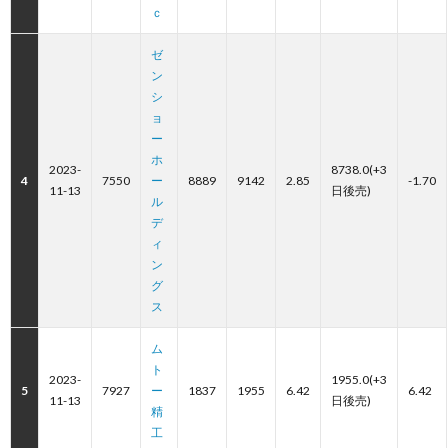
ｃ
ゼ
ン
シ
ョ
ー
ホ
2023-
8738.0(+3
4
7550
ー
8889
9142
2.85
-1.70
11-13
日後売)
ル
デ
ィ
ン
グ
ス
ム
ト
2023-
1955.0(+3
5
7927
ー
1837
1955
6.42
6.42
11-13
日後売)
精
工