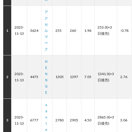
ア
ク
セ
2023-
253.0(+3
1
3624
ル
255
260
1.96
-0.78
11-13
日後売)
マ
ー
ク
Ｈ
Ｅ
2023-
Ｎ
1341.0(+3
2
4475
1305
1397
7.05
2.76
11-13
Ｎ
日後売)
Ｇ
Ｅ
ｓ
ａ
2023-
ｎ
2865.0(+3
3
6777
2780
2905
4.50
3.06
11-13
ｔ
日後売)
ｅ