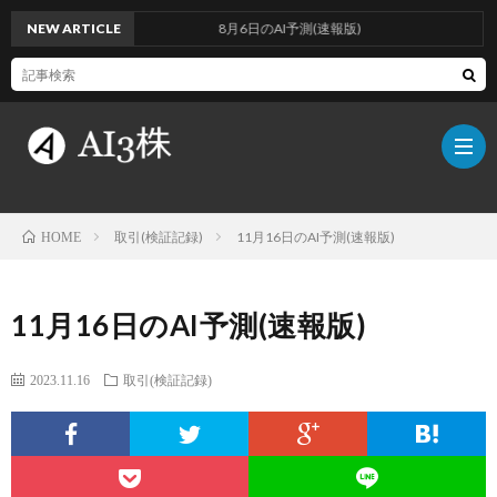
NEW ARTICLE
8月6日のAI予測(速報版)
取引(検証記録)
11月16日のAI予測(速報版)
HOME
こ
11月16日のAI予測(速報版)
の
検
2023.11.16
取引(検証記録)
ブ
証
AI
ロ
方
に