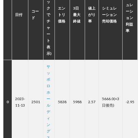
ッ
ュレ
ク
エン
3日
値上
シミュレ
コー
ーシ
日付
で
トリ
最大
がり
ーション
ド
ョン
チ
価格
終値
率
売却価格
利益
ャ
率
ー
ト
表
示)
サ
ッ
ポ
ロ
ホ
2023-
ー
5666.0(+3
0
2501
5838
5988
2.57
-2.95
11-13
ル
日後売)
デ
ィ
ン
グ
ス