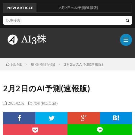
NEW ARTICLE
8月7日のAI予測(速報版)
取引(検証記録)
2月2日のAI予測(速報版)
HOME
こ
2月2日のAI予測(速報版)
の
検
2023.02.02
取引(検証記録)
ブ
証
AI
ロ
方
に