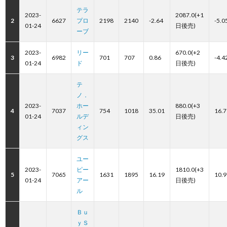
テラ
2023-
2087.0(+1
2
6627
プロ
2198
2140
-2.64
-5.0
01-24
日後売)
ーブ
2023-
リー
670.0(+2
3
6982
701
707
0.86
-4.4
01-24
ド
日後売)
テ
ノ．
2023-
ホー
880.0(+3
4
7037
754
1018
35.01
16.7
01-24
ルデ
日後売)
ィン
グス
ユー
2023-
ピー
1810.0(+3
5
7065
1631
1895
16.19
10.9
01-24
アー
日後売)
ル
Ｂｕ
ｙＳ