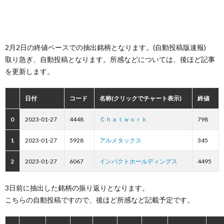
2月2日の終値ベースでの抽出銘柄となります。(自動投稿版速報)
取り急ぎ、自動投稿となります。所感などについては、後ほど記事
を更新します。
日付
コード
名称(クリックでチャート表示)
終値
0
2023-01-27
4448
Ｃｈａｔｗｏｒｋ
798
1
2023-01-27
5928
アルメタックス
345
2
2023-01-27
6067
インパクトホールディングス
4495
3日前に抽出した銘柄の振り返りとなります。
こちらの自動投稿ですので、後ほど所感など記載予定です。