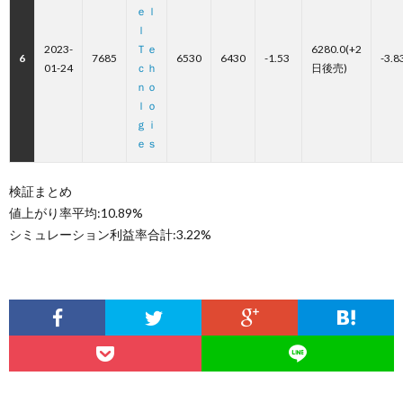
ｅｌ
ｌ
2023-
Ｔｅ
6280.0(+2
6
7685
6530
6430
-1.53
-3.8
01-24
ｃｈ
日後売)
ｎｏ
ｌｏ
ｇｉ
ｅｓ
検証まとめ
値上がり率平均:10.89%
シミュレーション利益率合計:3.22%