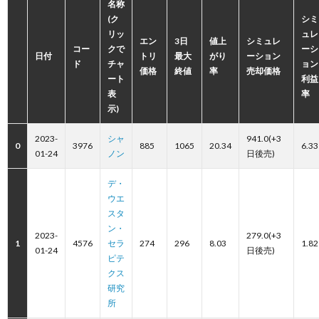
名称
(ク
シミ
リッ
ュレ
エン
3日
値上
シミュレ
コー
クで
ーシ
日付
トリ
最大
がり
ーション
ド
チャ
ョン
価格
終値
率
売却価格
ート
利益
表
率
示)
2023-
シャ
941.0(+3
0
3976
885
1065
20.34
6.33
01-24
ノン
日後売)
デ・
ウエ
スタ
ン・
2023-
279.0(+3
1
4576
セラ
274
296
8.03
1.82
01-24
日後売)
ピテ
クス
研究
所