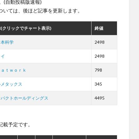
。(自動投稿版速報)
ついては、後ほど記事を更新します。
(クリックでチャート表示)
終値
日本科学
2498
クイ
2498
ｈａｔｗｏｒｋ
798
ルメタックス
345
ンパクトホールディングス
4495
。
記載予定です。