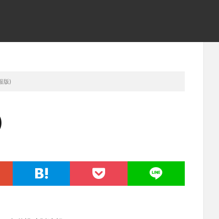
報版)
)