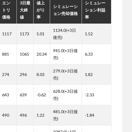
エン
3日最
値上
シミュレー
シミュレーシ
トリ
大終
がり
ション利益
ョン売却価格
価格
値
率
率
1134.0(+3日
1117
1173
5.01
1.52
後売)
941.0(+3日後
885
1065
20.34
6.33
売)
279.0(+3日後
274
296
8.03
1.82
売)
628.0(+3日後
643
639
-0.62
-2.33
売)
481.0(+3日後
490
496
1.22
-1.84
売)
2087.0(+1日