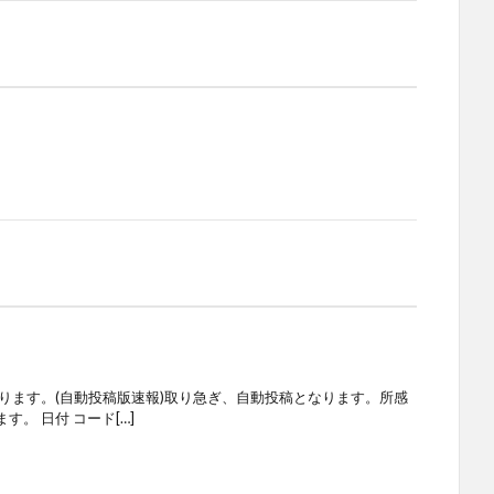
ります。(自動投稿版速報)取り急ぎ、自動投稿となります。所感
。 日付 コード[…]