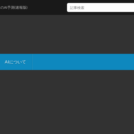
予測(速報版)
AIについて