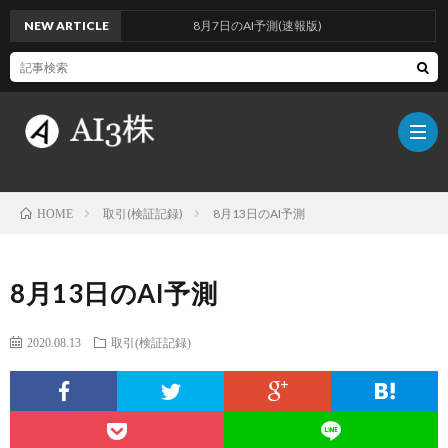
NEW ARTICLE
8月7日のAI予測(速報版)
取引(検証記録)
8月13日のAI予測
HOME
こ
8月13日のAI予測
の
検
2020.08.13
取引(検証記録)
ブ
証
AI
ロ
方
に