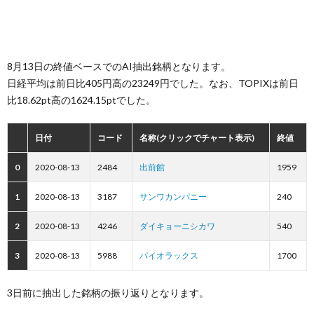
8月13日の終値ベースでのAI抽出銘柄となります。
日経平均は前日比405円高の23249円でした。なお、TOPIXは前日
比18.62pt高の1624.15ptでした。
日付
コード
名称(クリックでチャート表示)
終値
0
2020-08-13
2484
出前館
1959
1
2020-08-13
3187
サンワカンパニー
240
2
2020-08-13
4246
ダイキョーニシカワ
540
3
2020-08-13
5988
パイオラックス
1700
3日前に抽出した銘柄の振り返りとなります。