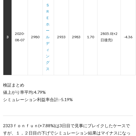
Ｓ
Ｒ
Ｅ
ホ
ー
2020-
2805.0(+2
3
2980
ル
2933
2983
1.70
-4.36
08-07
日後売)
デ
ィ
ン
グ
ス
検証まとめ
値上がり率平均:4.79%
シミュレーション利益率合計:-5.19%
2323ｆｏｎｆｕｎ(+7.88%)は3日目で見事にブレイクしたケースで
すが、１，２日目の下げでシミュレーション結果はマイナスになっ