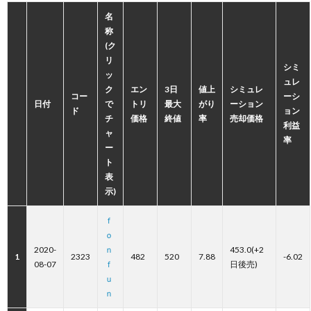
名
称
(ク
リ
シミ
ッ
ュレ
ク
エン
3日
値上
シミュレ
コー
ーシ
日付
で
トリ
最大
がり
ーション
ド
ョン
チ
価格
終値
率
売却価格
利益
ャ
率
ー
ト
表
示)
ｆ
ｏ
2020-
ｎ
453.0(+2
1
2323
482
520
7.88
-6.02
08-07
ｆ
日後売)
ｕ
ｎ