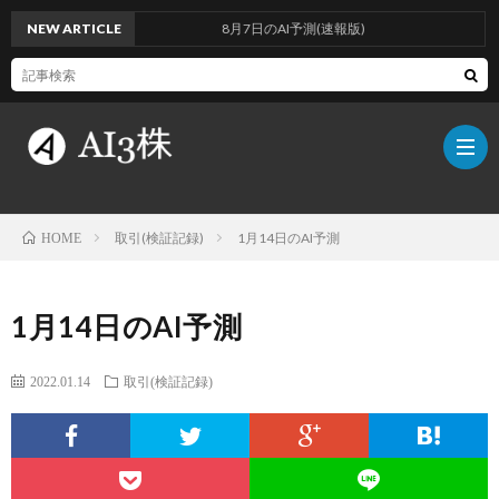
NEW ARTICLE
8月7日のAI予測(速報版)
取引(検証記録)
1月14日のAI予測
HOME
こ
1月14日のAI予測
の
検
2022.01.14
取引(検証記録)
ブ
証
AI
ロ
方
に