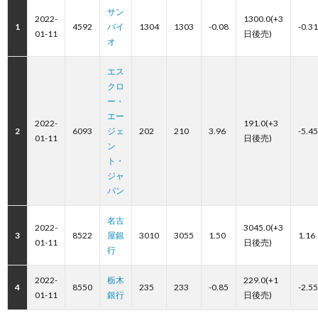
サン
2022-
1300.0(+3
1
4592
バイ
1304
1303
-0.08
-0.31
01-11
日後売)
オ
エス
クロ
ー・
エー
2022-
191.0(+3
2
6093
ジェ
202
210
3.96
-5.45
01-11
日後売)
ン
ト・
ジャ
パン
名古
2022-
3045.0(+3
3
8522
屋銀
3010
3055
1.50
1.16
01-11
日後売)
行
2022-
栃木
229.0(+1
4
8550
235
233
-0.85
-2.55
01-11
銀行
日後売)