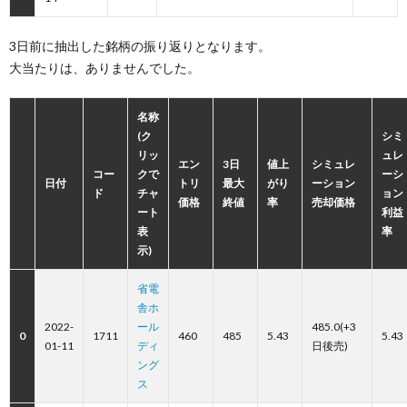
3日前に抽出した銘柄の振り返りとなります。
大当たりは、ありませんでした。
名称
(ク
シミ
リッ
ュレ
エン
3日
値上
シミュレ
コー
クで
ーシ
日付
トリ
最大
がり
ーション
ド
チャ
ョン
価格
終値
率
売却価格
ート
利益
表
率
示)
省電
舎ホ
2022-
ール
485.0(+3
0
1711
460
485
5.43
5.43
01-11
ディ
日後売)
ング
ス