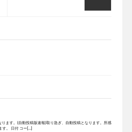
なります。(自動投稿版速報)取り急ぎ、自動投稿となります。所感
。 日付 コー[…]