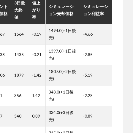
3日最
値上
ント
シミュレーシ
シミュレーシ
大終
がり
価格
ョン売却価格
ョン利益率
値
率
1494.0(+1日後
67
1564
-0.19
-4.66
売)
1397.0(+1日後
38
1435
-0.21
-2.85
売)
1807.0(+2日後
06
1879
-1.42
-5.19
売)
343.0(+1日後
1
356
1.42
-2.28
売)
334.0(+3日後
7
340
0.89
-0.89
売)
745.0(+2日後