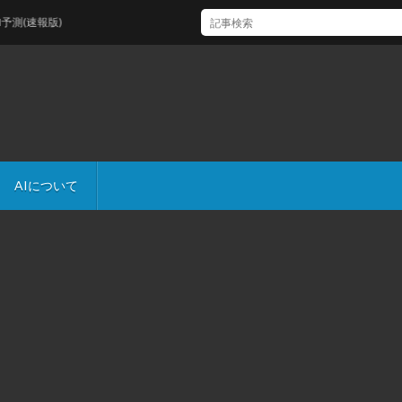
速報版)
AIについて