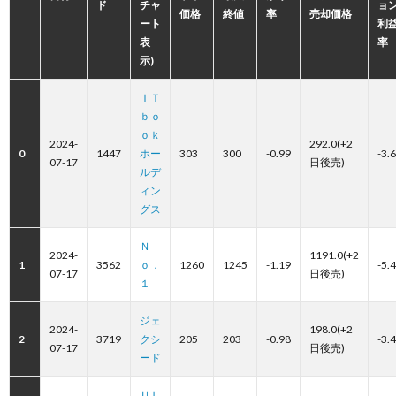
ド
チャ
ョ
価格
終値
率
売却価格
ート
利
表
率
示)
ＩＴ
ｂｏ
ｏｋ
2024-
292.0(+2
0
1447
ホー
303
300
-0.99
-3.
07-17
日後売)
ルデ
ィン
グス
Ｎ
2024-
1191.0(+2
1
3562
ｏ．
1260
1245
-1.19
-5.
07-17
日後売)
１
ジェ
2024-
198.0(+2
2
3719
クシ
205
203
-0.98
-3.
07-17
日後売)
ード
ＵＬ