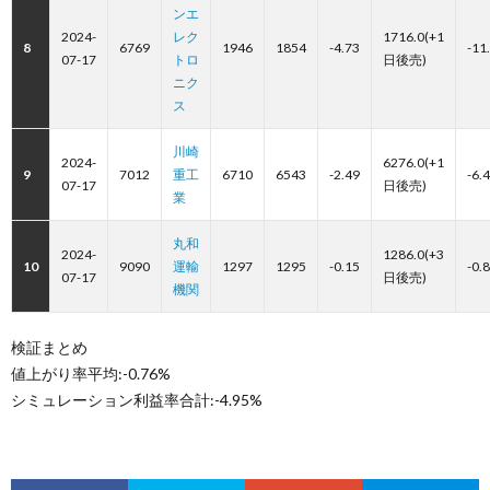
ンエ
2024-
レク
1716.0(+1
8
6769
1946
1854
-4.73
-11
07-17
トロ
日後売)
ニク
ス
川崎
2024-
6276.0(+1
9
7012
重工
6710
6543
-2.49
-6.
07-17
日後売)
業
丸和
2024-
1286.0(+3
10
9090
運輸
1297
1295
-0.15
-0.
07-17
日後売)
機関
検証まとめ
値上がり率平均:-0.76%
シミュレーション利益率合計:-4.95%