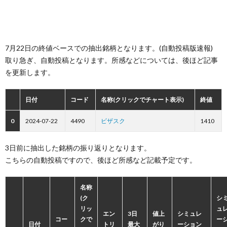
7月22日の終値ベースでの抽出銘柄となります。(自動投稿版速報)
取り急ぎ、自動投稿となります。所感などについては、後ほど記事
を更新します。
日付
コード
名称(クリックでチャート表示)
終値
0
2024-07-22
4490
ビザスク
1410
3日前に抽出した銘柄の振り返りとなります。
こちらの自動投稿ですので、後ほど所感など記載予定です。
名称
(ク
シ
リッ
ュ
エン
3日
値上
シミュレ
コー
クで
ー
日付
トリ
最大
がり
ーション