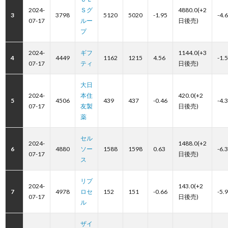
2024-
Ｓグ
4880.0(+2
3
3798
5120
5020
-1.95
-4.
07-17
ルー
日後売)
プ
2024-
ギフ
1144.0(+3
4
4449
1162
1215
4.56
-1.
07-17
ティ
日後売)
大日
2024-
本住
420.0(+2
5
4506
439
437
-0.46
-4.
07-17
友製
日後売)
薬
セル
2024-
1488.0(+2
6
4880
ソー
1588
1598
0.63
-6.
07-17
日後売)
ス
リプ
2024-
143.0(+2
7
4978
ロセ
152
151
-0.66
-5.
07-17
日後売)
ル
ザイ