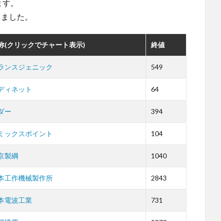
ます。
しました。
称(クリックでチャート表示)
終値
ランスジェニック
549
ディネット
64
ダー
394
ミックスポイント
104
京製綱
1040
本工作機械製作所
2843
本電波工業
731