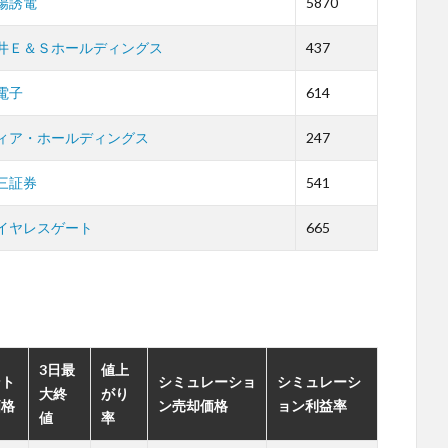
陽誘電
5870
井Ｅ＆Ｓホールディングス
437
電子
614
ィア・ホールディングス
247
三証券
541
イヤレスゲート
665
。
3日最
値上
ント
シミュレーショ
シミュレーシ
大終
がり
価格
ン売却価格
ョン利益率
値
率