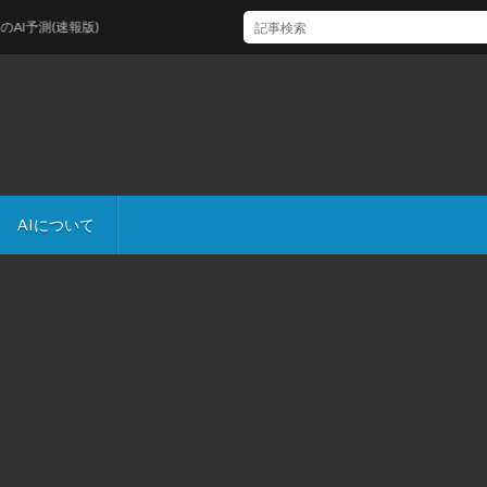
予測(速報版)
AIについて