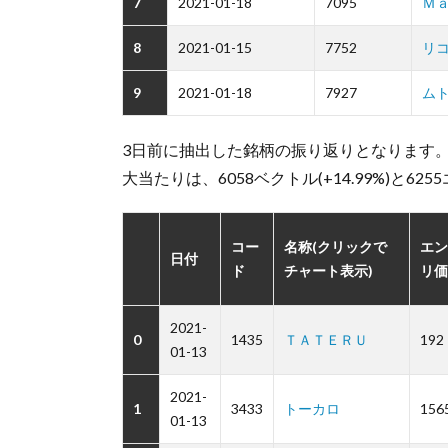
7
2021-01-18
7095
Ｍ
8
2021-01-15
7752
リ
9
2021-01-18
7927
ム
3日前に抽出した銘柄の振り返りとなります
大当たりは、6058ベクトル(+14.99%)と62
コー
名称(クリックで
エン
日付
ド
チャート表示)
リ価
2021-
0
1435
ＴＡＴＥＲＵ
192
01-13
2021-
1
3433
トーカロ
156
01-13