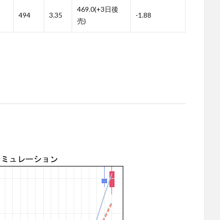
469.0(+3日後
494
3.35
-1.88
売)