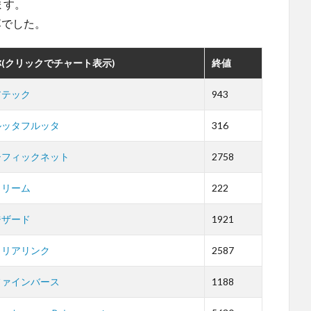
ます。
落でした。
(クリックでチャート表示)
終値
アテック
943
ルッタフルッタ
316
シフィックネット
2758
トリーム
222
ジザード
1921
ャリアリンク
2587
ファインバース
1188