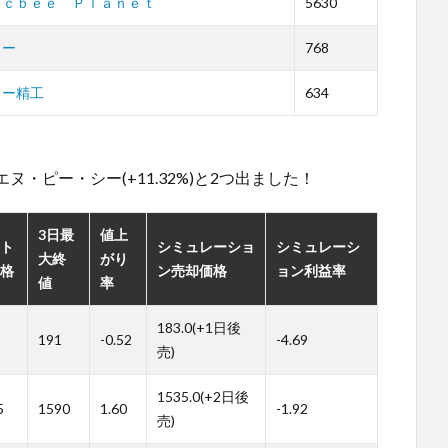
ａｃｂｅｅ Ｐｌａｎｅｔ
5630
コー
768
トー精工
634
。
55エヌ・ピー・シー(+11.32%)と2つ出ました！
3日最
値上
ト
シミュレーショ
シミュレーシ
大終
がり
格
ン売却価格
ョン利益率
値
率
183.0(+1日後
191
-0.52
-4.69
売)
1535.0(+2日後
5
1590
1.60
-1.92
売)