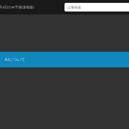
AI予測(速報版)
AIについて