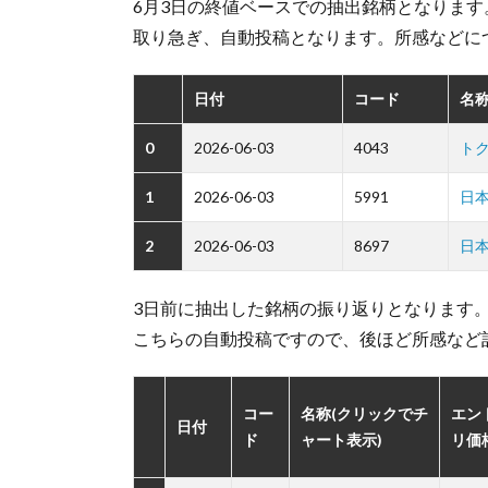
6月3日の終値ベースでの抽出銘柄となります
取り急ぎ、自動投稿となります。所感などに
日付
コード
名称
0
2026-06-03
4043
ト
1
2026-06-03
5991
日
2
2026-06-03
8697
日
3日前に抽出した銘柄の振り返りとなります
こちらの自動投稿ですので、後ほど所感など
コー
名称(クリックでチ
エン
日付
ド
ャート表示)
リ価