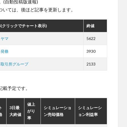
。(自動投稿版速報)
ついては、後ほど記事を更新します。
(クリックでチャート表示)
終値
クヤマ
5622
本発條
3930
本取引所グループ
2133
。
記載予定です。
値上
ト
3日最
シミュレーショ
シミュレーシ
がり
格
大終値
ン売却価格
ョン利益率
率