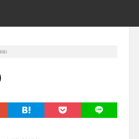
報版)
)