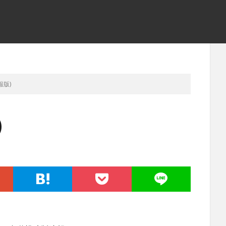
報版)
)