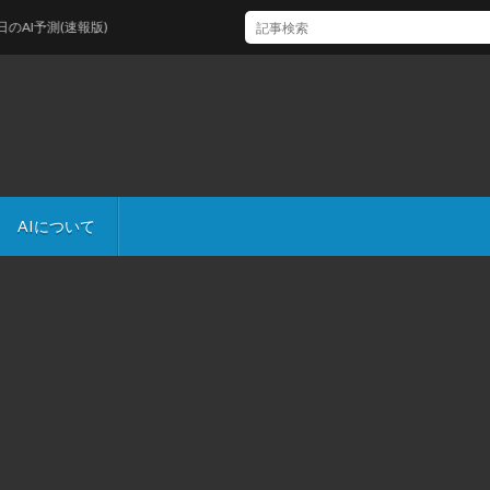
予測(速報版)
AIについて