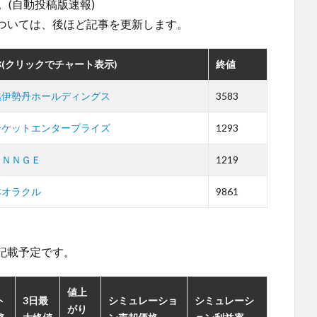
。(自動投稿版速報)
ついては、後ほど記事を更新します。
(クリックでチャート表示)
終値
越伊勢丹ホールディングス
3583
ーケットエンタープライズ
1293
ＥＮＮＧＥ
1219
本オラクル
9861
。
記載予定です。
値上
ト
3日最
シミュレーショ
シミュレーシ
がり