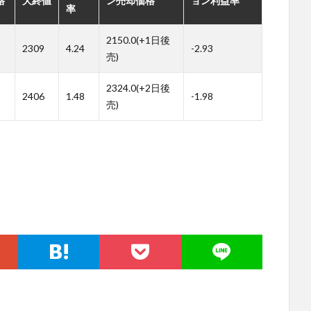
格
大終値
ン売却価格
ョン利益率
率
2150.0(+1日後
2309
4.24
-2.93
売)
2324.0(+2日後
2406
1.48
-1.98
売)