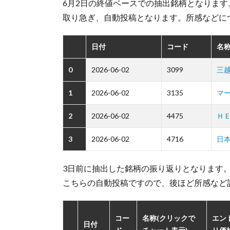
6月2日の終値ベースでの抽出銘柄となります
取り急ぎ、自動投稿となります。所感などに
日付
コード
名称
0
2026-06-02
3099
三
1
2026-06-02
3135
マ
2
2026-06-02
4475
Ｈ
3
2026-06-02
4716
日
3日前に抽出した銘柄の振り返りとなります
こちらの自動投稿ですので、後ほど所感など
コー
名称(クリックで
エン
日付