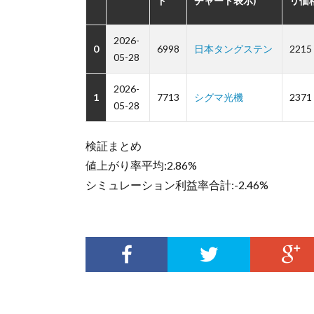
ド
チャート表示)
リ価
2026-
0
6998
日本タングステン
2215
05-28
2026-
1
7713
シグマ光機
2371
05-28
検証まとめ
値上がり率平均:2.86%
シミュレーション利益率合計:-2.46%