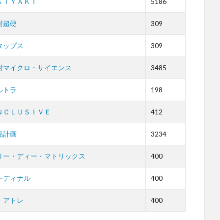
ＫＩＹＡＫＩ
5186
村超硬
309
タップス
309
村マイクロ・サイエンス
3485
ルトラ
198
ＮＣＬＵＳＩＶＥ
412
品計画
3234
リー・ディー・マトリックス
400
ーディナル
400
・アトレ
400