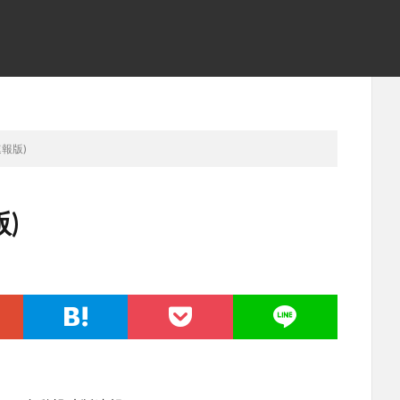
速報版)
)