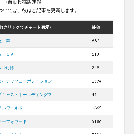
。(自動投稿版速報)
ついては、後ほど記事を更新します。
称(クリックでチャート表示)
終値
盛工業
667
ＡＩＣＡ
113
みつけ隊
229
ェイテックコーポレーション
1394
ブキャストホールディングス
44
アルワールド
1665
ネーフォワード
5186