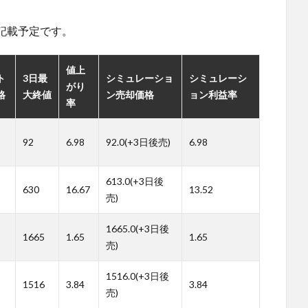
。
記載予定です。
値上
ト
3日最
シミュレーショ
シミュレーシ
がり
格
大終値
ン売却価格
ョン利益率
率
92
6.98
92.0(+3日後売)
6.98
613.0(+3日後
630
16.67
13.52
売)
1665.0(+3日後
1665
1.65
1.65
売)
1516.0(+3日後
1516
3.84
3.84
売)