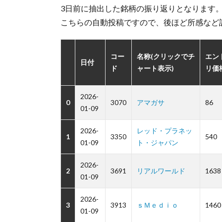
3日前に抽出した銘柄の振り返りとなります
こちらの自動投稿ですので、後ほど所感など
コー
名称(クリックでチ
エン
日付
ド
ャート表示)
リ価
2026-
0
3070
アマガサ
86
01-09
2026-
レッド・プラネッ
1
3350
540
01-09
ト・ジャパン
2026-
2
3691
リアルワールド
1638
01-09
2026-
3
3913
ｓＭｅｄｉｏ
1460
01-09