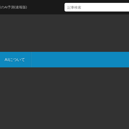
予測(速報版)
AIについて