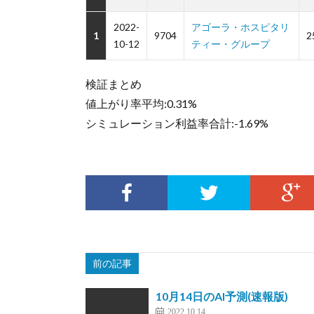
2022-
アゴーラ・ホスピタリ
1
9704
2
10-12
ティー・グループ
検証まとめ
値上がり率平均:0.31%
シミュレーション利益率合計:-1.69%
前の記事
10月14日のAI予測(速報版)
2022.10.14