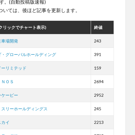
す。(自動投稿版速報)
ついては、後ほど記事を更新します。
(クリックでチャート表示)
終値
駐車場開発
243
ダ・グローバルホールディング
391
ドーリミテッド
159
ＥＮＯＳ
2694
ーケーピー
2952
・スリーホールディングス
245
スカイ
2213