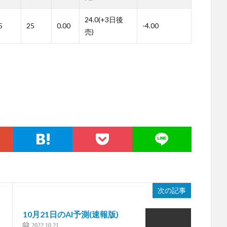
24.0(+3日後
5
25
0.00
-4.00
売)
次の記事
10月21日のAI予測(速報版)
2022.10.21