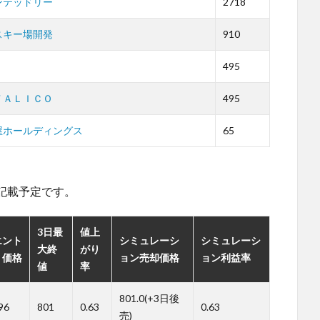
ンテッドリー
2718
スキー場開発
910
495
ＴＡＬＩＣＯ
495
屋ホールディングス
65
。
記載予定です。
3日最
値上
エント
シミュレーシ
シミュレーシ
大終
がり
リ価格
ョン売却価格
ョン利益率
値
率
801.0(+3日後
96
801
0.63
0.63
売)