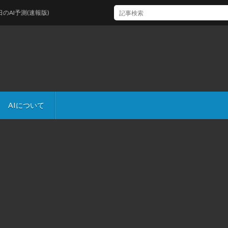
予測(速報版)
AIについて