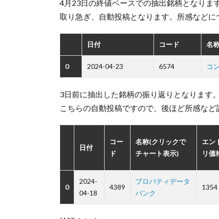
4月23日の終値ベースでの抽出銘柄となります
取り急ぎ、自動投稿となります。所感などに
日付
コード
名称
0
2024-04-23
6574
コ
3日前に抽出した銘柄の振り返りとなります
こちらの自動投稿ですので、後ほど所感など
コー
名称(クリックで
エン
日付
ド
チャート表示)
リ価
2024-
プロパティデータ
0
4389
1354
04-18
バンク