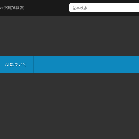
(速報版)
AIについて