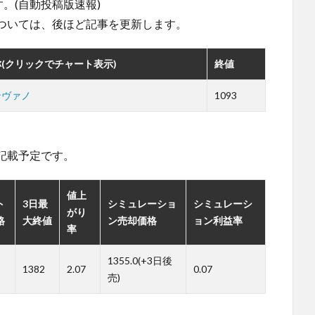
。(自動投稿版速報)
ついては、後ほど記事を更新します。
(クリックでチャート表示)
終値
ンヴァノ
1093
。
記載予定です。
値上
ト
3日最
シミュレーショ
シミュレーシ
がり
格
大終値
ン売却価格
ョン利益率
率
1355.0(+3日後
1382
2.07
0.07
売)