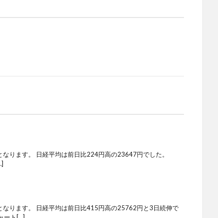
となります。 日経平均は前日比224円高の23647円でした。
]
となります。 日経平均は前日比415円高の25762円と3日続伸で
ート[…]