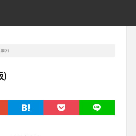
速報版)
)