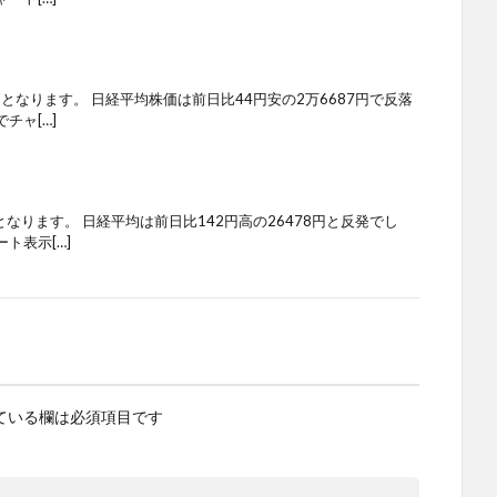
柄となります。 日経平均株価は前日比44円安の2万6687円で反落
チャ[…]
となります。 日経平均は前日比142円高の26478円と反発でし
ト表示[…]
ている欄は必須項目です