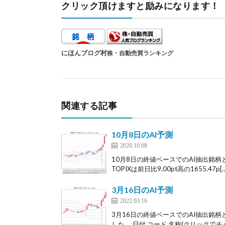
クリック頂けますと励みになります！
にほんブログ村
株・自動売買ランキング
関連する記事
10月8日のAI予測
2020.10.08
10月8日の終値ベースでのAI抽出銘柄
TOPIXは前日比9.00pt高の1655.47p[…
3月16日のAI予測
2022.03.16
3月16日の終値ベースでのAI抽出銘柄
した。 日付 コード 名称(クリックでチャ