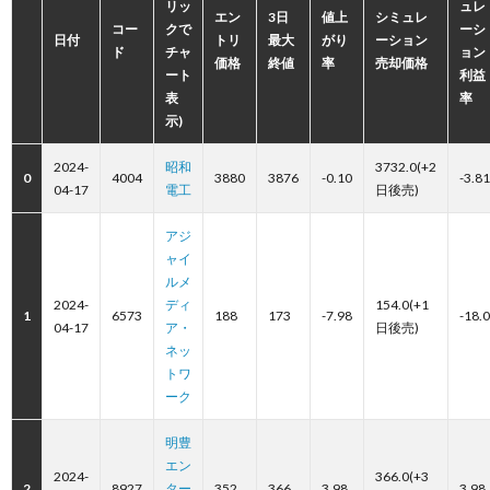
リッ
ュレ
エン
3日
値上
シミュレ
コー
クで
ーシ
日付
トリ
最大
がり
ーション
ド
チャ
ョン
価格
終値
率
売却価格
ート
利益
表
率
示)
2024-
昭和
3732.0(+2
0
4004
3880
3876
-0.10
-3.81
04-17
電工
日後売)
アジ
ャイ
ルメ
2024-
ディ
154.0(+1
1
6573
188
173
-7.98
-18.
04-17
ア・
日後売)
ネッ
トワ
ーク
明豊
エン
2024-
366.0(+3
2
8927
ター
352
366
3.98
3.98