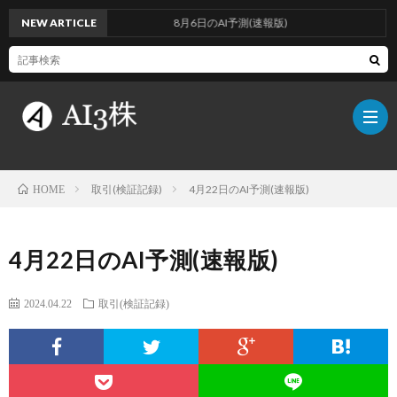
NEW ARTICLE
8月6日のAI予測(速報版)
取引(検証記録)
4月22日のAI予測(速報版)
HOME
こ
4月22日のAI予測(速報版)
の
検
2024.04.22
取引(検証記録)
ブ
証
AI
ロ
方
に