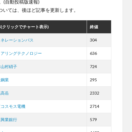
。(自動投稿版速報)
ついては、後ほど記事を更新します。
(クリックでチャート表示)
終値
ェネレーションパス
304
ェアリングテクノロジー
636
本山村硝子
724
亜鋼業
295
光高岳
2332
京コスモス電機
2714
葉興業銀行
579