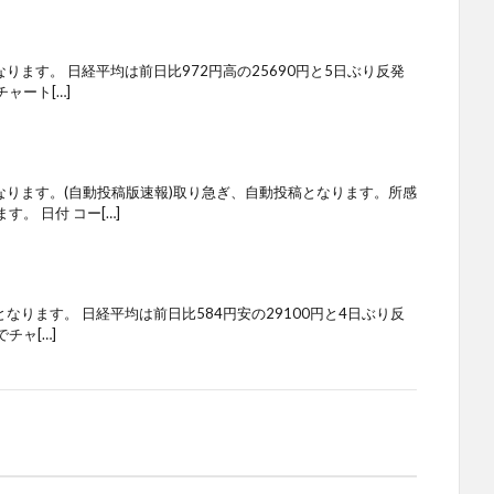
ります。 日経平均は前日比972円高の25690円と5日ぶり反発
ャート[…]
なります。(自動投稿版速報)取り急ぎ、自動投稿となります。所感
。 日付 コー[…]
となります。 日経平均は前日比584円安の29100円と4日ぶり反
チャ[…]