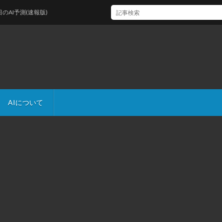
予測(速報版)
AIについて