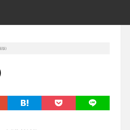
報版)
)