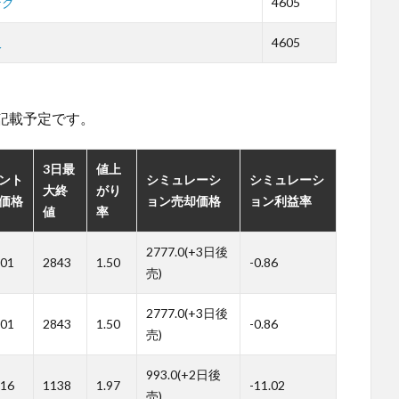
テク
4605
久
4605
。
記載予定です。
3日最
値上
ント
シミュレーシ
シミュレーシ
大終
がり
価格
ョン売却価格
ョン利益率
値
率
2777.0(+3日後
01
2843
1.50
-0.86
売)
2777.0(+3日後
01
2843
1.50
-0.86
売)
993.0(+2日後
16
1138
1.97
-11.02
売)