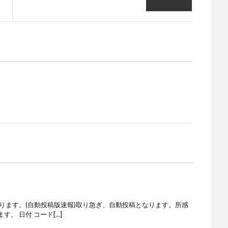
ります。(自動投稿版速報)取り急ぎ、自動投稿となります。所感
。 日付 コード[…]