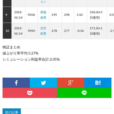
ョン
2023-
東陽
296.0(+3
9
9306
295
298
1.02
0.3
02-24
倉庫
日後売)
2023-
北沢
271.0(+1
10
9930
278
277
-0.36
-2.
02-24
産業
日後売)
検証まとめ
値上がり率平均:5.27%
シミュレーション利益率合計:2.05%
前の記事