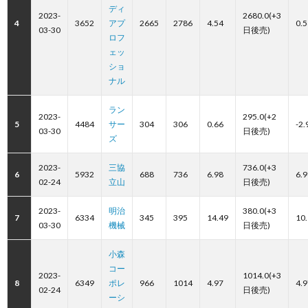
ディ
2023-
2680.0(+3
4
3652
アプ
2665
2786
4.54
0.5
03-30
日後売)
ロフ
ェッ
ショ
ナル
ラン
2023-
295.0(+2
5
4484
サー
304
306
0.66
-2.
03-30
日後売)
ズ
2023-
三協
736.0(+3
6
5932
688
736
6.98
6.9
02-24
立山
日後売)
2023-
明治
380.0(+3
7
6334
345
395
14.49
10
03-30
機械
日後売)
小森
コー
2023-
1014.0(+3
8
6349
ポレ
966
1014
4.97
4.9
02-24
日後売)
ーシ