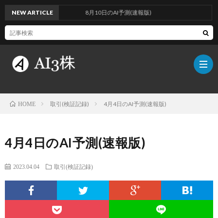
NEW ARTICLE
8月10日のAI予測(速報版)
取引(検証記録)
4月4日のAI予測(速報版)
HOME
こ
4月4日のAI予測(速報版)
の
検
2023.04.04
取引(検証記録)
ブ
証
AI
ロ
方
に