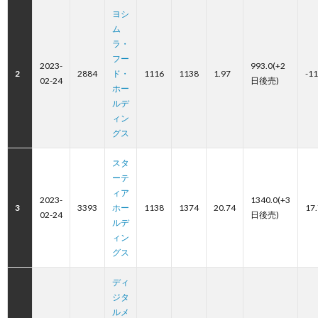
ヨシ
ム
ラ・
フー
2023-
993.0(+2
2
2884
ド・
1116
1138
1.97
-11
02-24
日後売)
ホー
ルデ
ィン
グス
スタ
ーテ
ィア
2023-
1340.0(+3
3
3393
ホー
1138
1374
20.74
17
02-24
日後売)
ルデ
ィン
グス
ディ
ジタ
ルメ