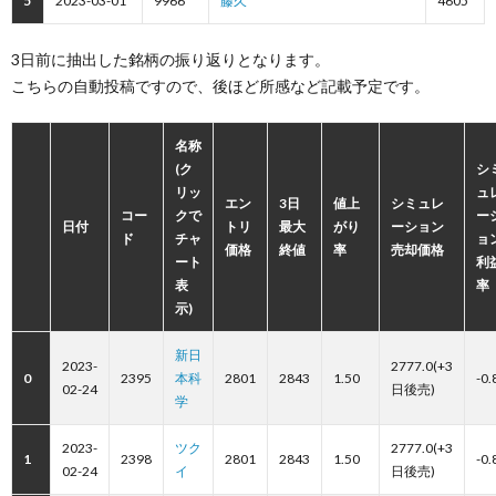
5
2023-03-01
9966
藤久
4605
3日前に抽出した銘柄の振り返りとなります。
こちらの自動投稿ですので、後ほど所感など記載予定です。
名称
(ク
シ
リッ
ュ
エン
3日
値上
シミュレ
コー
クで
ー
日付
トリ
最大
がり
ーション
ド
チャ
ョ
価格
終値
率
売却価格
ート
利
表
率
示)
新日
2023-
2777.0(+3
0
2395
本科
2801
2843
1.50
-0.
02-24
日後売)
学
2023-
ツク
2777.0(+3
1
2398
2801
2843
1.50
-0.
02-24
イ
日後売)