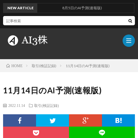
NEW ARTICLE
8月5日のAI予測(速報版)
取引(検証記録)
11月14日のAI予測(速報版)
HOME
こ
11月14日のAI予測(速報版)
の
検
2022.11.14
取引(検証記録)
ブ
証
AI
ロ
方
に