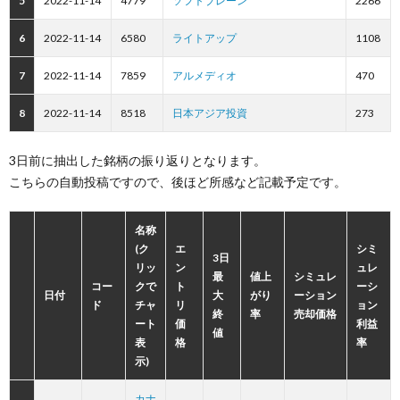
5
2022-11-14
4779
ソフトブレーン
2266
6
2022-11-14
6580
ライトアップ
1108
7
2022-11-14
7859
アルメディオ
470
8
2022-11-14
8518
日本アジア投資
273
3日前に抽出した銘柄の振り返りとなります。
こちらの自動投稿ですので、後ほど所感など記載予定です。
名称
(ク
エ
シミ
3日
リッ
ン
ュレ
最
値上
シミュレ
コー
クで
ト
ーシ
日付
大
がり
ーション
ド
チャ
リ
ョン
終
率
売却価格
ート
価
利益
値
表
格
率
示)
カナ