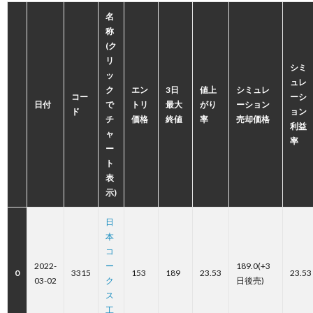
名
称
(ク
リ
シミ
ッ
ュレ
ク
エン
3日
値上
シミュレ
コー
ーシ
日付
で
トリ
最大
がり
ーション
ド
ョン
チ
価格
終値
率
売却価格
利益
ャ
率
ー
ト
表
示)
日
本
コ
2022-
ー
189.0(+3
0
3315
153
189
23.53
23.53
03-02
ク
日後売)
ス
工