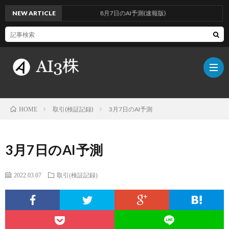
NEW ARTICLE
8月7日のAI予測(速報版)
取引(検証記録)
3月7日のAI予測
HOME
こ
3月7日のAI予測
の
検
2022.03.07
取引(検証記録)
ブ
証
AI
ロ
方
に