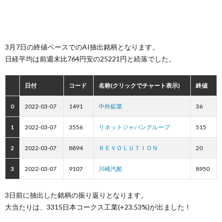
3月7日の終値ベースでのAI抽出銘柄となります。
日経平均は前週末比764円安の25221円と続落でした。
日付
コード
名称(クリックでチャート表示)
終値
0
2022-03-07
1491
中外鉱業
36
1
2022-03-07
3556
リネットジャパングループ
515
2
2022-03-07
8894
ＲＥＶＯＬＵＴＩＯＮ
20
3
2022-03-07
9107
川崎汽船
8950
3日前に抽出した銘柄の振り返りとなります。
大当たりは、3315日本コークス工業(+23.53%)が出ました！