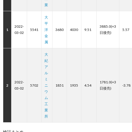
業
大
平
2022-
3885.0(+3
1
5541
洋
3680
4030
9.51
5.57
03-02
日後売)
金
属
大
紀
ア
ル
ミ
2022-
1781.0(+3
2
5702
ニ
1851
1935
4.54
-3.78
03-02
日後売)
ウ
ム
工
業
所
検証まとめ