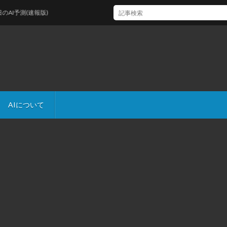
予測(速報版)
AIについて