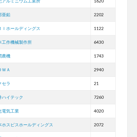
紀アルミニウム工業所
1620
邦亜鉛
2202
ＲＩホールディングス
1122
本工作機械製作所
6430
関農機
1743
ＯＷＡ
2940
クセラ
21
井ハイテック
7260
光電気工業
4020
本ホスピスホールディングス
2072