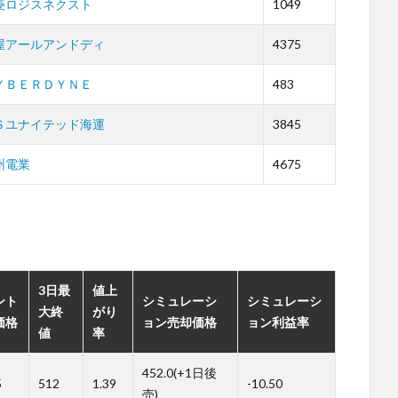
菱ロジスネクスト
1049
屋アールアンドディ
4375
ＹＢＥＲＤＹＮＥ
483
Ｓユナイテッド海運
3845
州電業
4675
。
3日最
値上
ント
シミュレーシ
シミュレーシ
大終
がり
価格
ョン売却価格
ョン利益率
値
率
452.0(+1日後
5
512
1.39
-10.50
売)