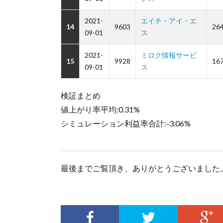
2021-
エイチ・アイ・エ
14
9603
26
09-01
ス
2021-
ミロク情報サービ
15
9928
16
09-01
ス
検証まとめ
値上がり率平均:0.31%
シミュレーション利益率合計:-3.06%
最後までご覧頂き、ありがとうございました