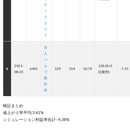
テ
ィ
ク
ラ
ウ
ド
宮
入
バ
2021-
ル
128.0(+2
4
6495
139
154
10.79
-7.91
08-25
ブ
日後売)
製
作
所
検証まとめ
値上がり率平均:3.61%
シミュレーション利益率合計:-4.38%