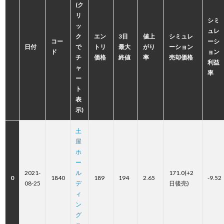
(ク
リ
シミ
ッ
ュレ
ク
エン
3日
値上
シミュレ
コー
ーシ
日付
で
トリ
最大
がり
ーション
ド
ョン
チ
価格
終値
率
売却価格
利益
ャ
率
ー
ト
表
示)
土
屋
ホ
ー
2021-
ル
171.0(+2
0
1840
189
194
2.65
-9.52
08-25
デ
日後売)
ィ
ン
グ