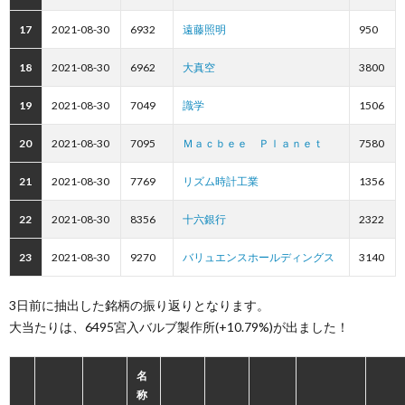
17
2021-08-30
6932
遠藤照明
950
18
2021-08-30
6962
大真空
3800
19
2021-08-30
7049
識学
1506
20
2021-08-30
7095
Ｍａｃｂｅｅ Ｐｌａｎｅｔ
7580
21
2021-08-30
7769
リズム時計工業
1356
22
2021-08-30
8356
十六銀行
2322
23
2021-08-30
9270
バリュエンスホールディングス
3140
3日前に抽出した銘柄の振り返りとなります。
大当たりは、6495宮入バルブ製作所(+10.79%)が出ました！
名
称