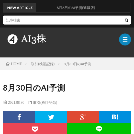
NEW ARTICLE
8月6日のAI予測(速報版)
取引(検証記録)
8月30日のAI予測
HOME
こ
8月30日のAI予測
の
検
2021.08.30
取引(検証記録)
ブ
証
AI
ロ
方
に