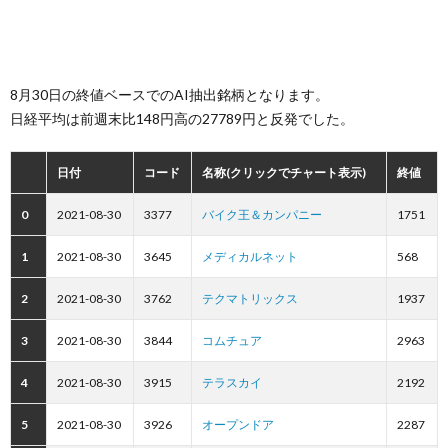
8月30日の終値ベースでのAI抽出銘柄となります。
日経平均は前週末比148円高の27789円と反発でした。
日付
コード
名称(クリックでチャート表示)
終値
0
2021-08-30
3377
バイク王＆カンパニー
1751
1
2021-08-30
3645
メディカルネット
568
2
2021-08-30
3762
テクマトリックス
1937
3
2021-08-30
3844
コムチュア
2963
4
2021-08-30
3915
テラスカイ
2192
5
2021-08-30
3926
オープンドア
2287