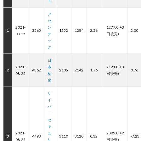
ス
ア
セ
2021-
ン
1277.0(+3
1
3565
1252
1284
2.56
2.00
08-25
テ
日後売)
ッ
ク
日
2021-
本
2121.0(+3
2
4362
2105
2142
1.76
0.76
08-25
精
日後売)
化
サ
イ
バ
ー
セ
キ
2021-
ュ
2885.0(+2
3
4493
3110
3120
0.32
-7.23
08-25
リ
日後売)