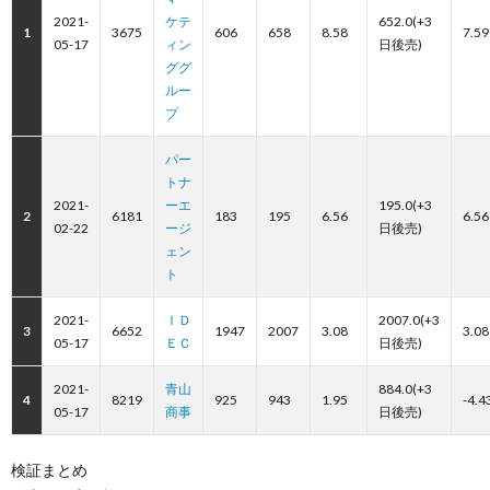
2021-
ケテ
652.0(+3
1
3675
606
658
8.58
7.59
05-17
ィン
日後売)
ググ
ルー
プ
パー
トナ
2021-
ーエ
195.0(+3
2
6181
183
195
6.56
6.56
02-22
ージ
日後売)
ェン
ト
2021-
ＩＤ
2007.0(+3
3
6652
1947
2007
3.08
3.08
05-17
ＥＣ
日後売)
2021-
青山
884.0(+3
4
8219
925
943
1.95
-4.4
05-17
商事
日後売)
検証まとめ