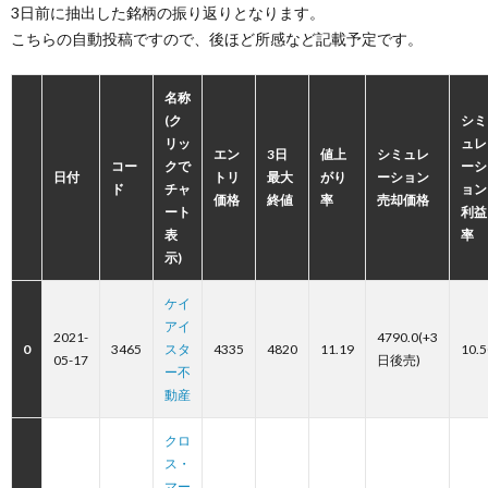
3日前に抽出した銘柄の振り返りとなります。
こちらの自動投稿ですので、後ほど所感など記載予定です。
名称
(ク
シミ
リッ
ュレ
エン
3日
値上
シミュレ
コー
クで
ーシ
日付
トリ
最大
がり
ーション
ド
チャ
ョン
価格
終値
率
売却価格
ート
利益
表
率
示)
ケイ
アイ
2021-
4790.0(+3
0
3465
スタ
4335
4820
11.19
10.5
05-17
日後売)
ー不
動産
クロ
ス・
マー