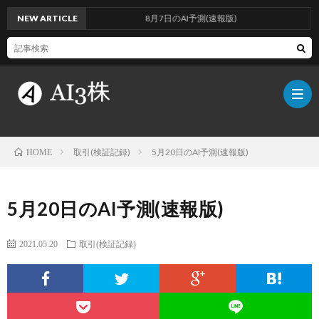
NEW ARTICLE
8月7日のAI予測(速報版)
取引(検証記録)
5月20日のAI予測(速報版)
HOME
こ
5月20日のAI予測(速報版)
の
検
2021.05.20
取引(検証記録)
ブ
証
AI
ロ
方
に