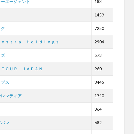
ナーエージェント
183
ク
1459
ック
7250
ｈｅｓｔｒａ Ｈｏｌｄｉｎｇｓ
2904
ンズ
573
ＡＴＯＵＲ ＪＡＰＡＮ
960
ップス
3445
ーレンティア
1740
364
ビバン
682