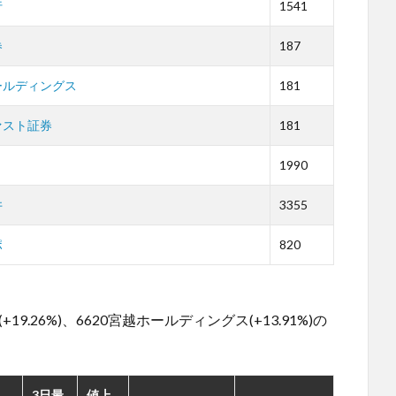
行
1541
券
187
ールディングス
181
ァスト証券
181
1990
井
3355
ポ
820
。
.26%)、6620宮越ホールディングス(+13.91%)の
3日最
値上