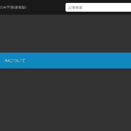
測(速報版)
AIについて