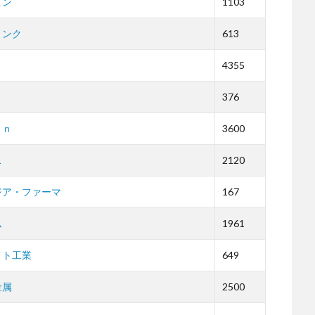
ピン
1103
リンク
613
4355
376
ａｎ
3600
ス
2120
ジア・ファーマ
167
ム
1961
イト工業
649
金属
2500