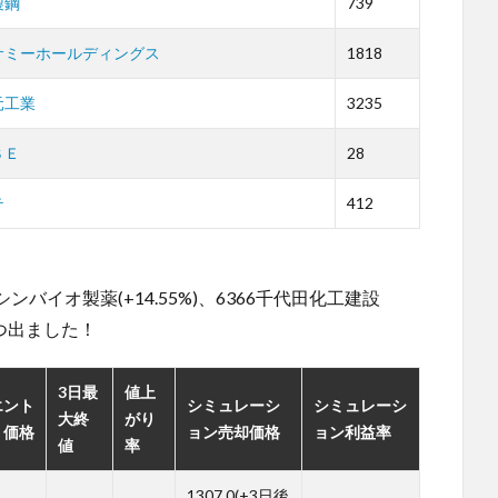
製鋼
739
サミーホールディングス
1818
元工業
3235
ＳＥ
28
テ
412
。
2シンバイオ製薬(+14.55%)、6366千代田化工建設
と4つ出ました！
3日最
値上
エント
シミュレーシ
シミュレーシ
大終
がり
リ価格
ョン売却価格
ョン利益率
値
率
1307.0(+3日後