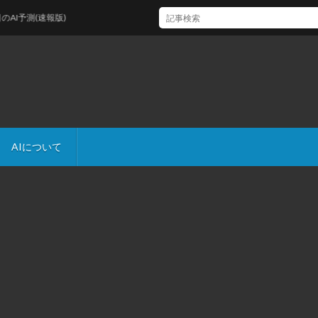
予測(速報版)
AIについて