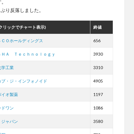
す。
5日ぶり反落しました。
(クリックでチャート表示)
終値
ＳＣＯホールディングス
656
ＳＨＡ Ｔｅｃｈｎｏｌｏｇｙ
3930
化学工業
3310
カブ・ジ・インフォノイド
4905
バイオ製薬
1197
ンドワン
1086
・ジャパン
3580