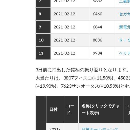
7
2021-02-12
5632
三菱
8
2021-02-12
6460
セガ
9
2021-02-12
6844
新電
10
2021-02-12
8836
ＲＩ
11
2021-02-12
9904
ベリ
3日前に抽出した銘柄の振り返りとなります
大当たりは、3807フィスコ(+11.50%)、458
(+19.90%)、7623サンオータス(+10.59%)
コー
名称(クリックでチャ
日付
ド
ート表示)
2021-
日揮ホールディング