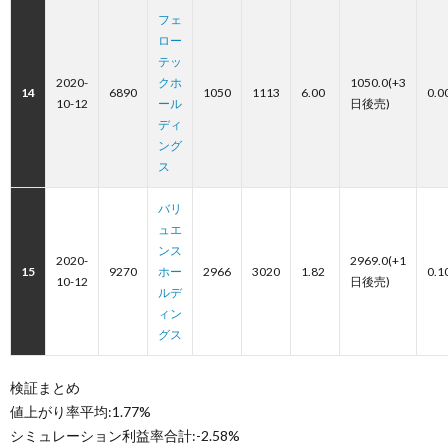
フェ
ロー
テッ
2020-
クホ
1050.0(+3
14
6890
1050
1113
6.00
0.0
10-12
ール
日後売)
ディ
ング
ス
バリ
ュエ
ンス
2020-
2969.0(+1
15
9270
ホー
2966
3020
1.82
0.1
10-12
日後売)
ルデ
ィン
グス
検証まとめ
値上がり率平均:1.77%
シミュレーション利益率合計:-2.58%