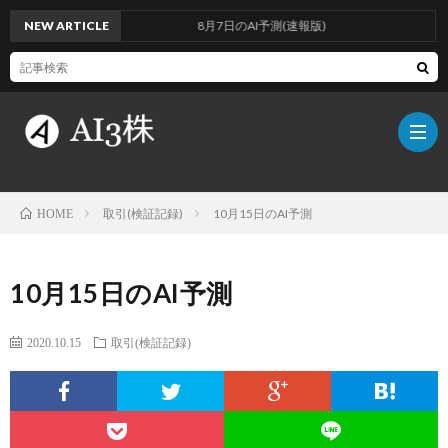
NEW ARTICLE
8月7日のAI予測(速報版)
取引(検証記録)
10月15日のAI予測
HOME
こ
10月15日のAI予測
の
検
2020.10.15
取引(検証記録)
ブ
証
AI
ロ
方
に