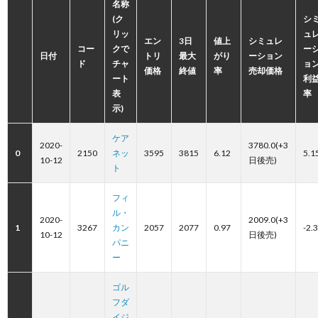
名称
(ク
シ
リッ
ュ
エン
3日
値上
シミュレ
コー
クで
ー
日付
トリ
最大
がり
ーション
ド
チャ
ョ
価格
終値
率
売却価格
ート
利
表
率
示)
ケア
2020-
3780.0(+3
0
2150
ネッ
3595
3815
6.12
5.1
10-12
日後売)
ト
フィ
ル・
2020-
2009.0(+3
1
3267
カン
2057
2077
0.97
-2.
10-12
日後売)
パニ
ー
ゴル
フダ
イジ