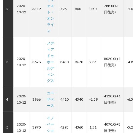
2020-
ェス
788.0(+3
2
3319
796
800
0.50
-1.
10-12
ト・
日後売)
オン
ライ
ン
メデ
ィア
ドゥ
2020-
8020.0(+1
3
3678
ホー
8430
8670
2.85
-4.
10-12
日後売)
ルデ
ィン
グス
ユー
2020-
4120.0(+1
4
3966
ザベ
4410
4340
-1.59
-6.
10-12
日後売)
ース
イノ
2020-
ベー
4070.0(+3
5
3970
4295
4360
1.51
-5.
10-12
ショ
日後売)