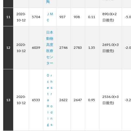
陶
2020-
ＪＭ
890.0(+2
11
5704
937
938
0.11
-5.
10-12
Ｃ
日後売)
日本
動物
2020-
高度
2691.0(+3
12
6039
2746
2783
1.35
-2.
10-12
医療
日後売)
セン
ター
Ｏｒ
ｃｈ
ｅｓ
ｔｒ
2020-
2536.0(+3
13
6533
ａ
2622
2647
0.95
-3.
10-12
日後売)
Ｈｏ
ｌｄ
ｉｎ
ｇｓ