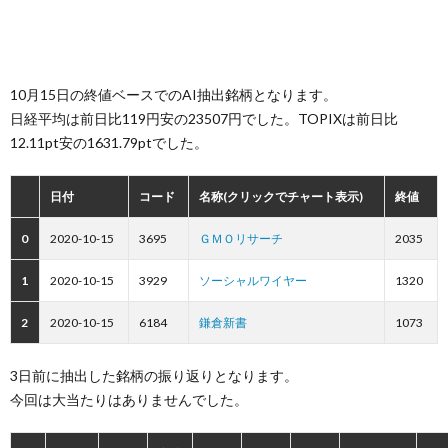
10月15日の終値ベースでのAI抽出銘柄となります。
日経平均は前日比119円安の23507円でした。TOPIXは前日比
12.11pt安の1631.79ptでした。
日付
コード
名称(クリックでチャート表示)
終値
0
2020-10-15
3695
ＧＭＯリサーチ
2035
1
2020-10-15
3929
ソーシャルワイヤー
1320
2
2020-10-15
6184
鎌倉新書
1073
3日前に抽出した銘柄の振り返りとなります。
今回は大当たりはありませんでした。