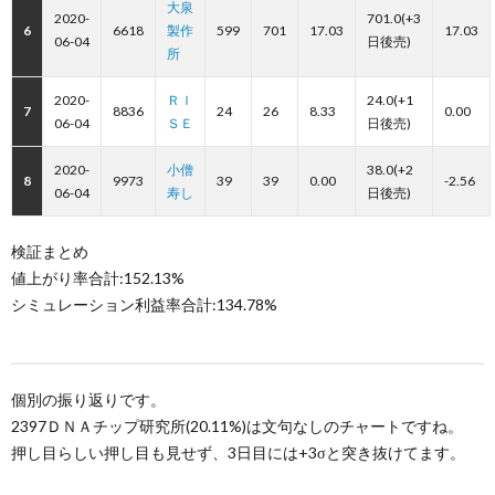
大泉
2020-
701.0(+3
6
6618
製作
599
701
17.03
17.03
06-04
日後売)
所
2020-
ＲＩ
24.0(+1
7
8836
24
26
8.33
0.00
06-04
ＳＥ
日後売)
2020-
小僧
38.0(+2
8
9973
39
39
0.00
-2.56
06-04
寿し
日後売)
検証まとめ
値上がり率合計:152.13%
シミュレーション利益率合計:134.78%
個別の振り返りです。
2397ＤＮＡチップ研究所(20.11%)は文句なしのチャートですね。
押し目らしい押し目も見せず、3日目には+3σと突き抜けてます。