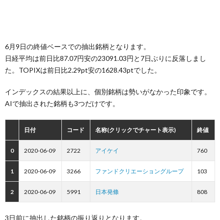
6月9日の終値ベースでの抽出銘柄となります。
日経平均は前日比87.07円安の23091.03円と7日ぶりに反落しまし
た。TOPIXは前日比2.29pt安の1628.43ptでした。
インデックスの結果以上に、個別銘柄は勢いがなかった印象です。
AIで抽出された銘柄も3つだけです。
日付
コード
名称(クリックでチャート表示)
終値
0
2020-06-09
2722
アイケイ
760
1
2020-06-09
3266
ファンドクリエーショングループ
103
2
2020-06-09
5991
日本発條
808
3日前に抽出した銘柄の振り返りとなります。