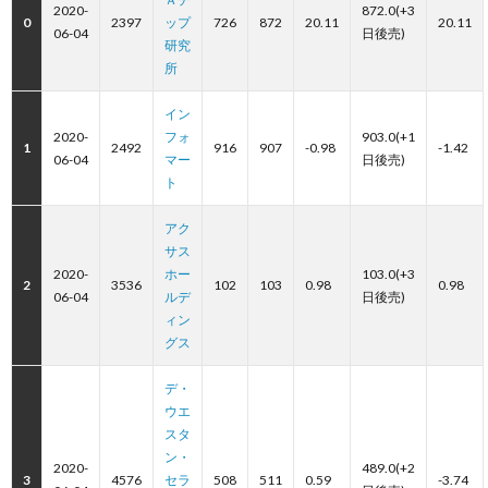
2020-
872.0(+3
0
2397
ップ
726
872
20.11
20.11
06-04
日後売)
研究
所
イン
2020-
フォ
903.0(+1
1
2492
916
907
-0.98
-1.42
06-04
マー
日後売)
ト
アク
サス
2020-
ホー
103.0(+3
2
3536
102
103
0.98
0.98
06-04
ルデ
日後売)
ィン
グス
デ・
ウエ
スタ
ン・
2020-
489.0(+2
3
4576
セラ
508
511
0.59
-3.74