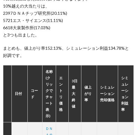
10%越えの大当たりは、
2397ＤＮＡチップ研究所(20.11%)
5721エス・サイエンス(11.11%)
6618大泉製作所(17.03%)
と3つも出ました。
まとめも、値上がり率152.13%、シミュレーション利益134.78%と
好調です。
名称
(ク
エ
シミ
3日
リッ
ン
ュレ
最
値上
シミュレ
コー
クで
ト
ーシ
日付
大
がり
ーション
ド
チャ
リ
ョン
終
率
売却価格
ート
価
利益
値
表
格
率
示)
ＤＮ
Ａチ