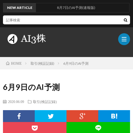
NEW ARTICLE
8月7日のAI予測(速報版)
取引(検証記録)
6月9日のAI予測
HOME
こ
6月9日のAI予測
の
検
2020.06.09
取引(検証記録)
ブ
証
AI
ロ
方
に