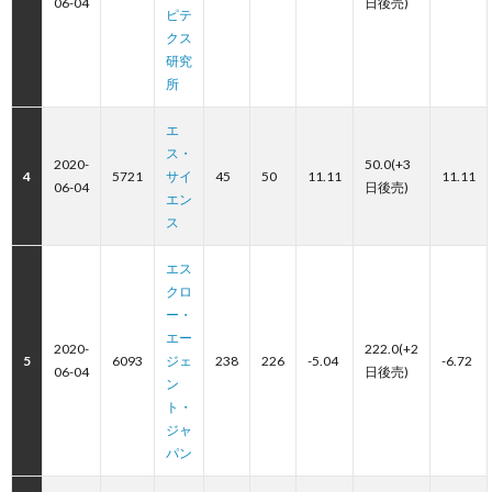
06-04
日後売)
ピテ
クス
研究
所
エ
ス・
2020-
50.0(+3
4
5721
サイ
45
50
11.11
11.11
06-04
日後売)
エン
ス
エス
クロ
ー・
エー
2020-
222.0(+2
5
6093
ジェ
238
226
-5.04
-6.72
06-04
日後売)
ン
ト・
ジャ
パン