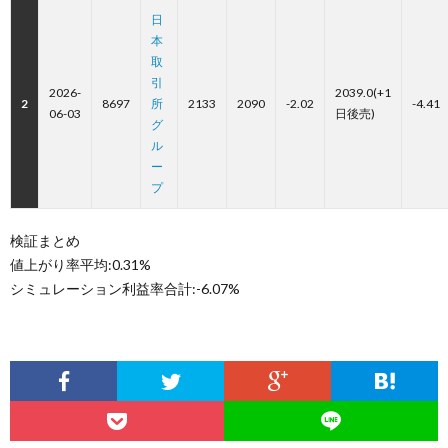
日
本
取
引
2026-
2039.0(+1
2
8697
所
2133
2090
-2.02
-4.41
06-03
日後売)
グ
ル
ー
プ
検証まとめ
値上がり率平均:0.31%
シミュレーション利益率合計:-6.07%