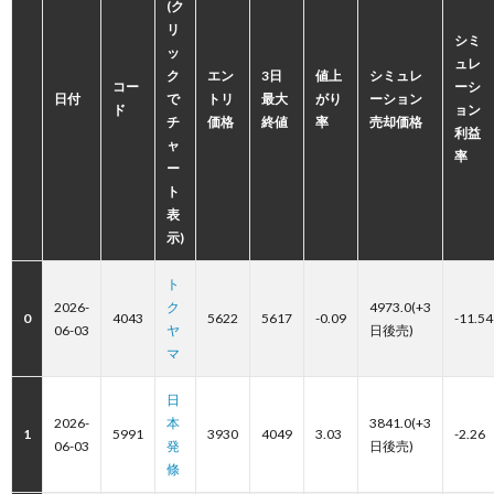
(ク
リ
シミ
ッ
ュレ
ク
エン
3日
値上
シミュレ
コー
ーシ
日付
で
トリ
最大
がり
ーション
ド
ョン
チ
価格
終値
率
売却価格
利益
ャ
率
ー
ト
表
示)
ト
2026-
ク
4973.0(+3
0
4043
5622
5617
-0.09
-11.54
06-03
ヤ
日後売)
マ
日
2026-
本
3841.0(+3
1
5991
3930
4049
3.03
-2.26
06-03
発
日後売)
條