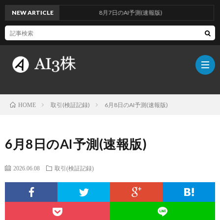
NEW ARTICLE
8月7日のAI予測(速報版)
取引(検証記録)
6月8日のAI予測(速報版)
HOME
こ
6月8日のAI予測(速報版)
の
検
2026.06.08
取引(検証記録)
ブ
証
AI
ロ
方
に