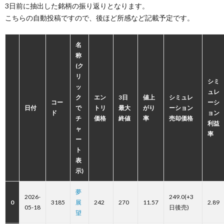
3日前に抽出した銘柄の振り返りとなります。
こちらの自動投稿ですので、後ほど所感など記載予定です。
名
称
(ク
リ
シミ
ッ
ュレ
ク
エン
3日
値上
シミュレ
コー
ーシ
日付
で
トリ
最大
がり
ーション
ド
ョン
チ
価格
終値
率
売却価格
利益
ャ
率
ー
ト
表
示)
夢
2026-
249.0(+3
0
3185
展
242
270
11.57
2.89
05-18
日後売)
望