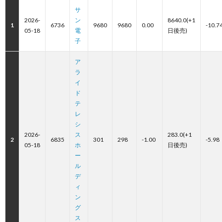
サ
2026-
ン
8640.0(+1
1
6736
9680
9680
0.00
-10.7
05-18
電
日後売)
子
ア
ラ
イ
ド
テ
レ
シ
2026-
ス
283.0(+1
2
6835
301
298
-1.00
-5.98
05-18
ホ
日後売)
ー
ル
デ
ィ
ン
グ
ス