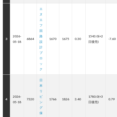
エ
ヌ
エ
フ
回
2026-
路
1543.0(+2
3
6864
1670
1675
0.30
-7.60
05-18
設
日後売)
計
ブ
ロ
ッ
ク
日
本
リ
2026-
ビ
1780.0(+3
4
7320
1766
1826
3.40
0.79
05-18
ン
日後売)
グ
保