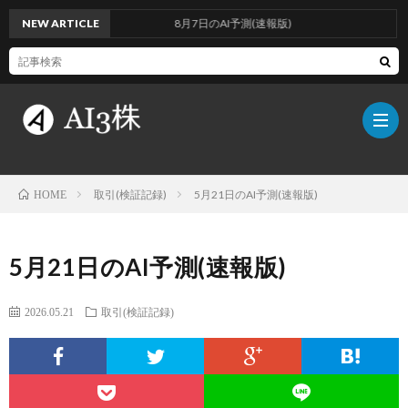
NEW ARTICLE
8月7日のAI予測(速報版)
取引(検証記録)
5月21日のAI予測(速報版)
HOME
こ
5月21日のAI予測(速報版)
の
検
2026.05.21
取引(検証記録)
ブ
証
AI
ロ
方
に