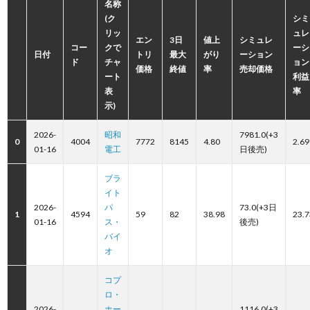
名称
(ク
シミ
リッ
ュレ
エン
3日
値上
シミュレ
コー
クで
ーシ
日付
トリ
最大
がり
ーション
ド
チャ
ョン
価格
終値
率
売却価格
ート
利益
表
率
示)
2026-
昭和
7981.0(+3
0
4004
7772
8145
4.80
2.69
01-16
電工
日後売)
ブラ
イト
2026-
パ
73.0(+3日
1
4594
59
82
38.98
23.7
01-16
ス・
後売)
バイ
オ
コプ
ロ・
2026-
ホー
1116.0(+3