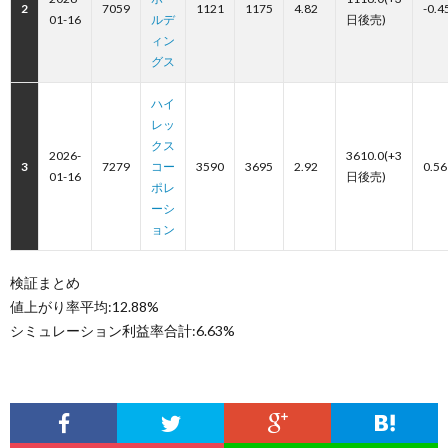
2
7059
1121
1175
4.82
-0.4
01-16
ルデ
日後売)
ィン
グス
ハイ
レッ
クス
2026-
3610.0(+3
3
7279
コー
3590
3695
2.92
0.56
01-16
日後売)
ポレ
ーシ
ョン
検証まとめ
値上がり率平均:12.88%
シミュレーション利益率合計:6.63%