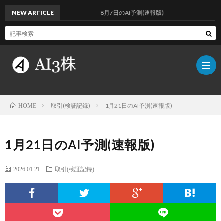
NEW ARTICLE
8月7日のAI予測(速報版)
取引(検証記録)
1月21日のAI予測(速報版)
HOME
こ
1月21日のAI予測(速報版)
の
検
2026.01.21
取引(検証記録)
ブ
証
AI
ロ
方
に