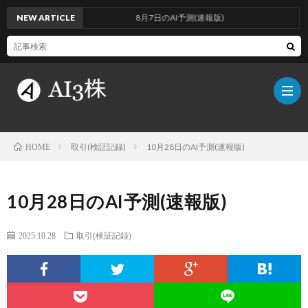
NEW ARTICLE
8月7日のAI予測(速報版)
取引(検証記録)
10月28日のAI予測(速報版)
HOME
こ
10月28日のAI予測(速報版)
の
検
2025.10.28
取引(検証記録)
ブ
証
AI
ロ
方
に