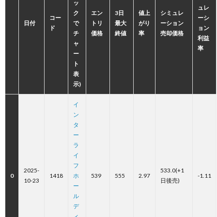
ッ
ュレ
ク
エン
3日
値上
シミュレ
コー
ーシ
日付
で
トリ
最大
がり
ーション
ド
ョン
チ
価格
終値
率
売却価格
利益
ャ
率
ー
ト
表
示)
イ
ン
タ
ー
ラ
イ
フ
2025-
533.0(+1
0
1418
ホ
539
555
2.97
-1.11
10-23
日後売)
ー
ル
デ
ィ