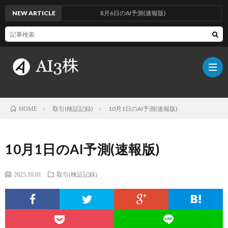
NEW ARTICLE
8月6日のAI予測(速報版)
取引(検証記録)
10月1日のAI予測(速報版)
HOME
こ
10月1日のAI予測(速報版)
の
検
2025.10.01
取引(検証記録)
ブ
証
AI
ロ
方
に