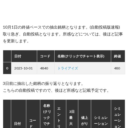
10月1日の終値ベースでの抽出銘柄となります。(自動投稿版速報)
取り急ぎ、自動投稿となります。所感などについては、後ほど記事
を更新します。
日付
コード
名称(クリックでチャート表示)
終値
0
2025-10-01
4840
トライアイズ
480
3日前に抽出した銘柄の振り返りとなります。
こちらの自動投稿ですので、後ほど所感など記載予定です。
名称
エ
シミ
(クリ
3日
ン
ュレ
ック
最
値上
シミュレ
コー
ト
ーシ
日付
でチ
大
がり
ーション
ド
リ
ョン