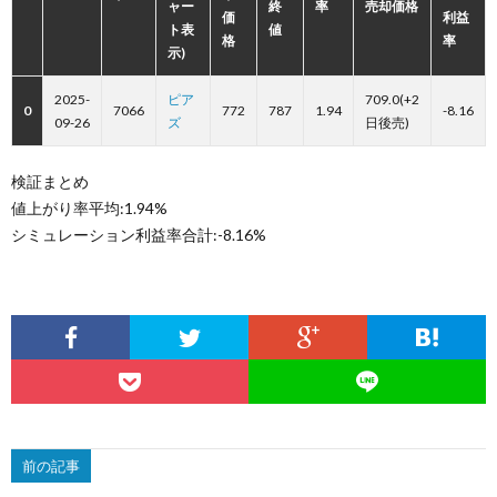
ャー
終
率
売却価格
価
利益
ト表
値
格
率
示)
2025-
ピア
709.0(+2
0
7066
772
787
1.94
-8.16
09-26
ズ
日後売)
検証まとめ
値上がり率平均:1.94%
シミュレーション利益率合計:-8.16%
前の記事