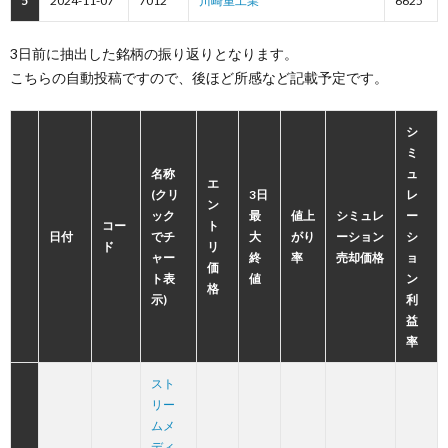
5
2024-11-07
7012
川崎重工業
6625
3日前に抽出した銘柄の振り返りとなります。
こちらの自動投稿ですので、後ほど所感など記載予定です。
シ
ミ
名称
ュ
エ
(クリ
3日
レ
ン
ック
最
値上
シミュレ
ー
コー
ト
日付
でチ
大
がり
ーション
シ
ド
リ
ャー
終
率
売却価格
ョ
価
ト表
値
ン
格
示)
利
益
率
スト
リー
ムメ
ディ