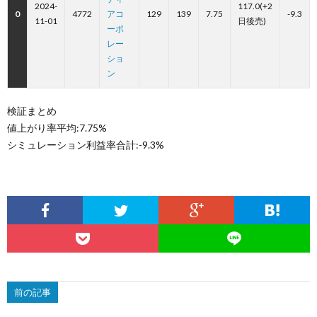
2024-
117.0(+2
0
4772
アコ
129
139
7.75
-9.3
11-01
日後売)
ーポ
レー
ショ
ン
検証まとめ
値上がり率平均:7.75%
シミュレーション利益率合計:-9.3%
前の記事