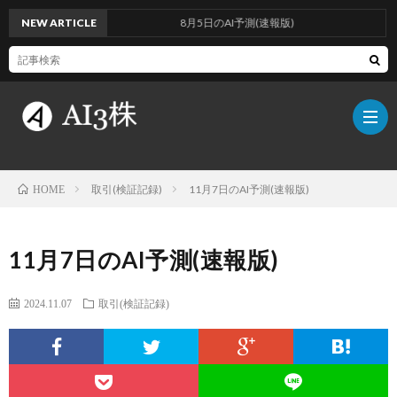
NEW ARTICLE
8月5日のAI予測(速報版)
取引(検証記録)
11月7日のAI予測(速報版)
HOME
こ
11月7日のAI予測(速報版)
の
検
2024.11.07
取引(検証記録)
ブ
証
AI
ロ
方
に