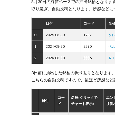
8月30日の終値ベースでの抽出銘柄となります
取り急ぎ、自動投稿となります。所感などに
日付
コード
名称
0
2024-08-30
1757
ク
1
2024-08-30
5290
ベ
2
2024-08-30
8836
Ｒ
3日前に抽出した銘柄の振り返りとなります
こちらの自動投稿ですので、後ほど所感など
コー
名称(クリックで
エン
日付
ド
チャート表示)
リ価