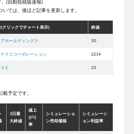
。(自動投稿版速報)
ついては、後ほど記事を更新します。
(クリックでチャート表示)
終値
レアホールディングス
30
ルテクスコーポレーション
2214
ＩＳＥ
23
。
記載予定です。
値上
ト
3日最
シミュレーショ
シミュレーシ
がり
格
大終値
ン売却価格
ョン利益率
率