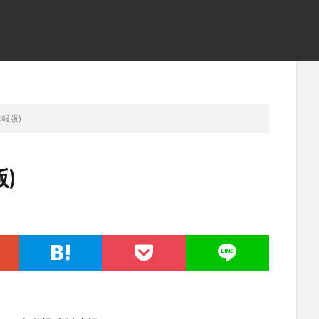
速報版)
)