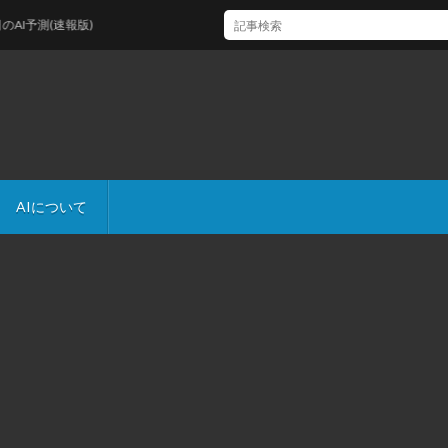
予測(速報版)
AIについて