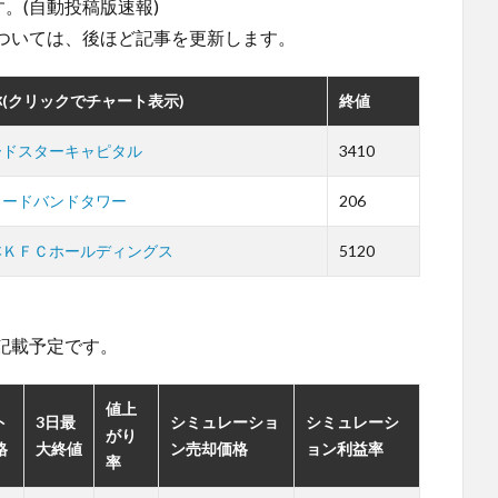
。(自動投稿版速報)
ついては、後ほど記事を更新します。
(クリックでチャート表示)
終値
ードスターキャピタル
3410
ロードバンドタワー
206
本ＫＦＣホールディングス
5120
。
記載予定です。
値上
ト
3日最
シミュレーショ
シミュレーシ
がり
格
大終値
ン売却価格
ョン利益率
率