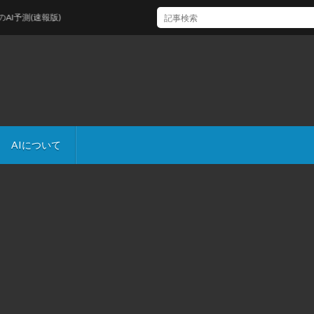
測(速報版)
AIについて