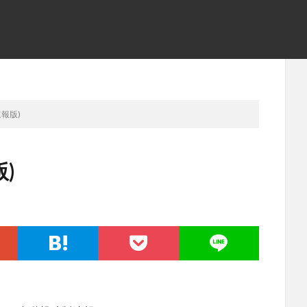
速報版)
)