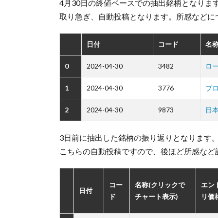
4月30日の終値ベースでの抽出銘柄となります
取り急ぎ、自動投稿となります。所感などに
日付
コード
名称
0
2024-04-30
3482
ロ
1
2024-04-30
3776
ブ
2
2024-04-30
9873
日
3日前に抽出した銘柄の振り返りとなります
こちらの自動投稿ですので、後ほど所感など
コー
名称(クリックで
エン
日付
ド
チャート表示)
リ価