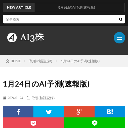
NEW ARTICLE
8月6日のAI予測(速報版)
取引(検証記録)
1月24日のAI予測(速報版)
HOME
こ
1月24日のAI予測(速報版)
の
検
2024.01.24
取引(検証記録)
ブ
証
AI
ロ
方
に