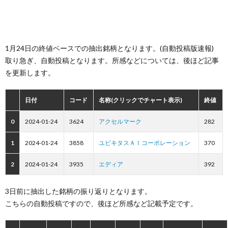
1月24日の終値ベースでの抽出銘柄となります。(自動投稿版速報)
取り急ぎ、自動投稿となります。所感などについては、後ほど記事
を更新します。
日付
コード
名称(クリックでチャート表示)
終値
0
2024-01-24
3624
アクセルマーク
282
1
2024-01-24
3858
ユビキタスＡＩコーポレーション
370
2
2024-01-24
3935
エディア
392
3日前に抽出した銘柄の振り返りとなります。
こちらの自動投稿ですので、後ほど所感など記載予定です。