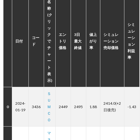
名
称
(ク
リ
シミ
ッ
ュレ
ク
エン
3日
値上
シミュレ
コー
ーシ
日付
で
トリ
最大
がり
ーション
ド
ョン
チ
価格
終値
率
売却価格
利益
ャ
率
ー
ト
表
示)
Ｓ
Ｕ
2024-
2414.0(+2
0
3436
Ｍ
2449
2495
1.88
-1.43
01-19
日後売)
Ｃ
Ｏ
マ
ネ