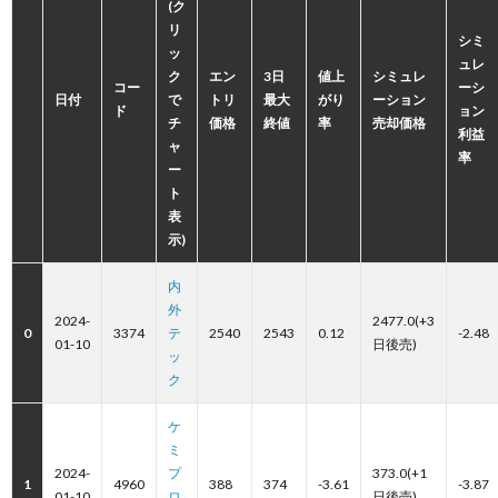
(ク
リ
シミ
ッ
ュレ
ク
エン
3日
値上
シミュレ
コー
ーシ
日付
で
トリ
最大
がり
ーション
ド
ョン
チ
価格
終値
率
売却価格
利益
ャ
率
ー
ト
表
示)
内
外
2024-
2477.0(+3
0
3374
テ
2540
2543
0.12
-2.48
01-10
日後売)
ッ
ク
ケ
ミ
2024-
プ
373.0(+1
1
4960
388
374
-3.61
-3.87
01-10
ロ
日後売)