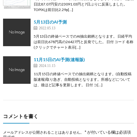
日比87.07円安の23091.03円と7日ぶりに反落しました。
TOPIXは前日比2.29p[…]
5月13日のAI予測
2022.05.13
5月13日の終値ベースでのAI抽出銘柄となります。 日経平均
は前日比678円高の26427円と反発でした。 日付 コード 名称
(クリックでチャート表示[…]
11月15日のAI予測(速報版)
2024.11.15
11月15日の終値ベースでの抽出銘柄となります。(自動投稿
版速報)取り急ぎ、自動投稿となります。所感などについて
は、後ほど記事を更新します。 日付 コ[…]
コメントを書く
*
が付いている欄は必須項
メールアドレスが公開されることはありません。