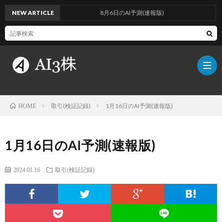
NEW ARTICLE
8月6日のAI予測(速報版)
取引(検証記録)
1月16日のAI予測(速報版)
HOME
こ
1月16日のAI予測(速報版)
の
検
2024.01.16
取引(検証記録)
ブ
証
AI
ロ
方
に