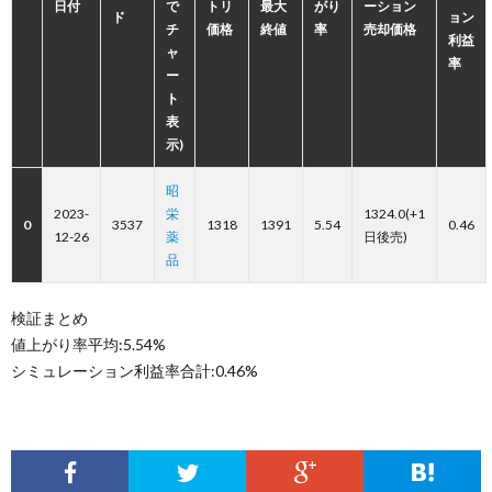
日付
で
トリ
最大
がり
ーション
ド
ョン
チ
価格
終値
率
売却価格
利益
ャ
率
ー
ト
表
示)
昭
2023-
栄
1324.0(+1
0
3537
1318
1391
5.54
0.46
12-26
薬
日後売)
品
検証まとめ
値上がり率平均:5.54%
シミュレーション利益率合計:0.46%