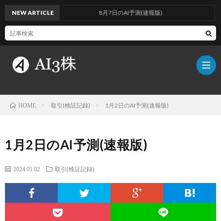
NEW ARTICLE
8月7日のAI予測(速報版)
取引(検証記録)
1月2日のAI予測(速報版)
HOME
こ
1月2日のAI予測(速報版)
の
検
2024.01.02
取引(検証記録)
ブ
証
AI
ロ
方
に