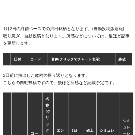
1月2日の終値ベースでの抽出銘柄となります。(自動投稿版速報)
取り急ぎ、自動投稿となります。所感などについては、後ほど記事
を更新します。
日付
コード
名称(クリックでチャート表示)
終値
3日前に抽出した銘柄の振り返りとなります。
こちらの自動投稿ですので、後ほど所感など記載予定です。
名
称
(ク
リ
シミ
ッ
ュレ
ク
エン
3日
値上
シミュレ
コー
ーシ