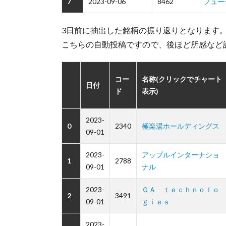
7
2023-09-06
8462
フュー
3日前に抽出した銘柄の振り返りとなります
こちらの自動投稿ですので、後ほど所感など
コー
名称(クリックでチャート
日付
ド
表示)
2023-
0
2340
極楽湯ホールディングス
09-01
2023-
アップルインターナショ
1
2788
09-01
ナル
2023-
ＧＡ ｔｅｃｈｎｏｌｏ
2
3491
09-01
ｇｉｅｓ
2023-