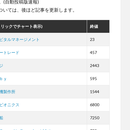
。(自動投稿版速報)
ついては、後ほど記事を更新します。
クリックでチャート表示)
終値
ピタルマネージメント
23
ートレード
457
ジ
2443
ｂｙ
595
機製作所
1544
ビオニクス
6800
船
7250