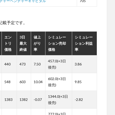
チャーベンチャーキャピタル
705
。
記載予定です。
エン
3日
値上
シミュレー
シミュレー
トリ
最大
がり
ション売却
ション利益
価格
終値
率
価格
率
457.0(+3日
440
473
7.50
3.86
後売)
602.0(+3日
548
603
10.04
9.85
後売)
1344.0(+3日
1383
1382
-0.07
-2.82
後売)
777.0(+3日