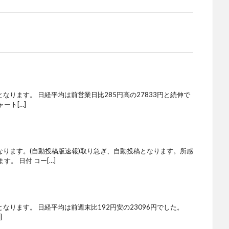
となります。 日経平均は前営業日比285円高の27833円と続伸で
ート[…]
なります。(自動投稿版速報)取り急ぎ、自動投稿となります。所感
。 日付 コー[…]
となります。 日経平均は前週末比192円安の23096円でした。
]