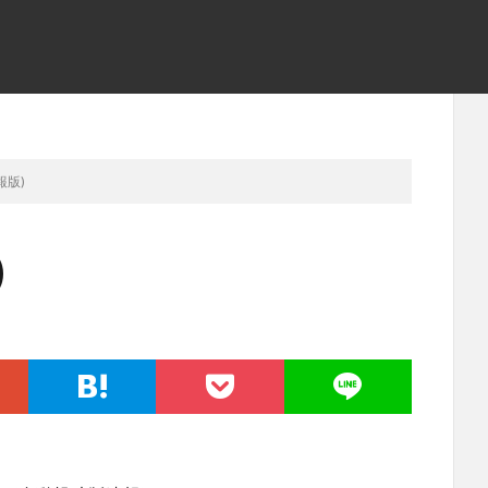
報版)
)