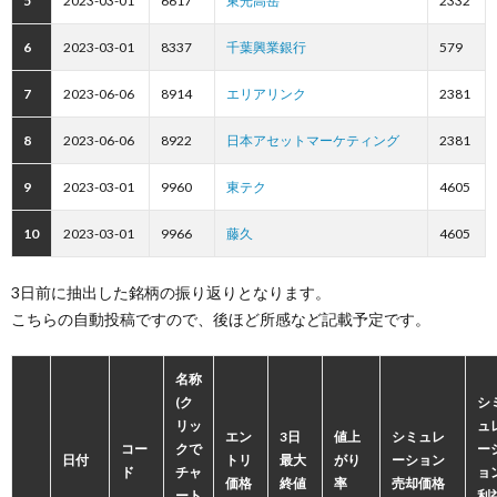
5
2023-03-01
6617
東光高岳
2332
6
2023-03-01
8337
千葉興業銀行
579
7
2023-06-06
8914
エリアリンク
2381
8
2023-06-06
8922
日本アセットマーケティング
2381
9
2023-03-01
9960
東テク
4605
10
2023-03-01
9966
藤久
4605
3日前に抽出した銘柄の振り返りとなります。
こちらの自動投稿ですので、後ほど所感など記載予定です。
名称
(ク
シ
リッ
ュ
エン
3日
値上
シミュレ
コー
クで
ー
日付
トリ
最大
がり
ーション
ド
チャ
ョ
価格
終値
率
売却価格
ート
利