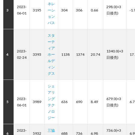
ネレ
2023-
298.0(+3
3
3195
ーシ
304
306
0.66
-1.
06-01
日後売)
ョン
パス
スタ
ーテ
ィア
2023-
1340.0(+3
4
3393
ホー
1138
1374
20.74
17
02-24
日後売)
ルデ
ィン
グス
シェ
アリ
2023-
ング
679.0(+3
5
3989
636
690
8.49
6.7
06-01
テク
日後売)
ノロ
ジー
2023-
三協
736.0(+3
6
5932
688
736
6.98
6.9