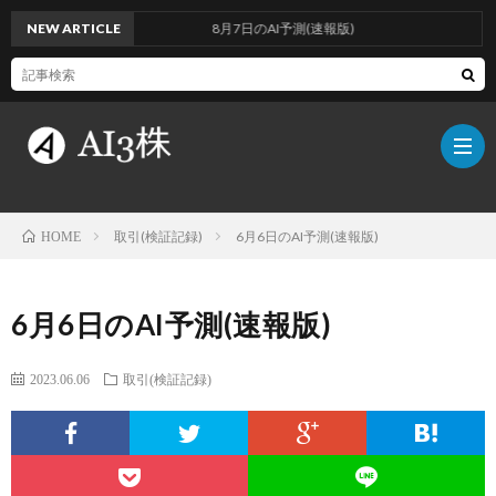
NEW ARTICLE
8月7日のAI予測(速報版)
取引(検証記録)
6月6日のAI予測(速報版)
HOME
こ
6月6日のAI予測(速報版)
の
検
2023.06.06
取引(検証記録)
ブ
証
AI
ロ
方
に