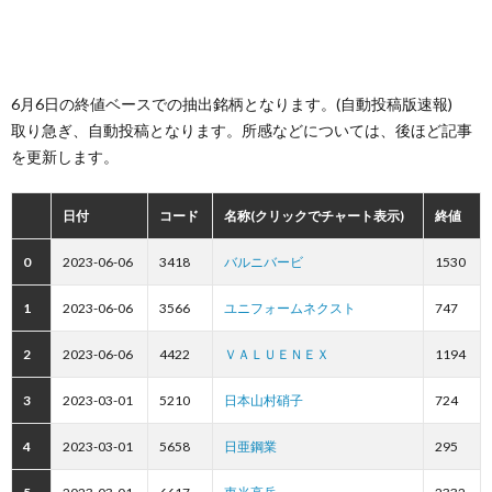
6月6日の終値ベースでの抽出銘柄となります。(自動投稿版速報)
取り急ぎ、自動投稿となります。所感などについては、後ほど記事
を更新します。
日付
コード
名称(クリックでチャート表示)
終値
0
2023-06-06
3418
バルニバービ
1530
1
2023-06-06
3566
ユニフォームネクスト
747
2
2023-06-06
4422
ＶＡＬＵＥＮＥＸ
1194
3
2023-03-01
5210
日本山村硝子
724
4
2023-03-01
5658
日亜鋼業
295