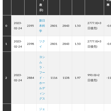
表
率
示)
新日
2023-
2777.0(+3
0
2395
本科
2801
2843
1.50
-0.
02-24
日後売)
学
2023-
ツク
2777.0(+3
1
2398
2801
2843
1.50
-0.
02-24
イ
日後売)
ヨシ
ム
ラ・
フー
2023-
993.0(+2
2
2884
ド・
1116
1138
1.97
-11
02-24
日後売)
ホー
ルデ
ィン
グス
ジェ