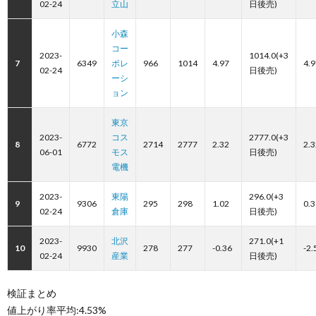
02-24
立山
日後売)
小森
コー
2023-
1014.0(+3
7
6349
ポレ
966
1014
4.97
4.9
02-24
日後売)
ーシ
ョン
東京
2023-
コス
2777.0(+3
8
6772
2714
2777
2.32
2.3
06-01
モス
日後売)
電機
2023-
東陽
296.0(+3
9
9306
295
298
1.02
0.3
02-24
倉庫
日後売)
2023-
北沢
271.0(+1
10
9930
278
277
-0.36
-2.
02-24
産業
日後売)
検証まとめ
値上がり率平均:4.53%