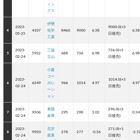
ィン
グス
伊勢
2023-
9000.0(+3
4
4107
化学
8460
9000
6.38
6.38
05-25
日後売)
工業
2023-
三協
736.0(+3
5
5932
688
736
6.98
6.98
02-24
立山
日後売)
小森
コー
2023-
1014.0(+3
6
6349
ポレ
966
1014
4.97
4.97
02-24
日後売)
ーシ
ョン
2023-
東陽
296.0(+3
7
9306
295
298
1.02
0.34
02-24
倉庫
日後売)
2023-
北沢
271.0(+1
8
9930
278
277
-0.36
-2.5
02-24
産業
日後売)