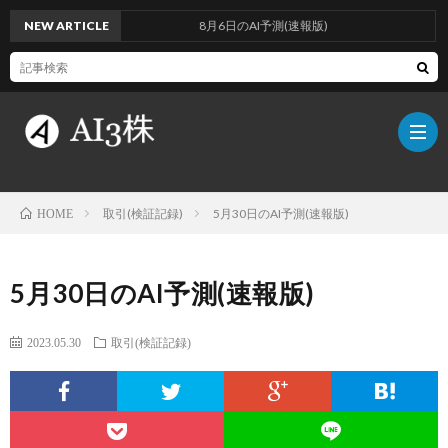
NEW ARTICLE
8月6日のAI予測(速報版)
取引(検証記録)
5月30日のAI予測(速報版)
HOME
こ
5月30日のAI予測(速報版)
の
検
2023.05.30
取引(検証記録)
ブ
証
AI
ロ
方
に