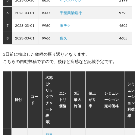
5
2023-05-30
6656
インスペック
2199
6
2023-03-01
8337
千葉興業銀行
579
7
2023-03-01
9960
東テク
4605
8
2023-03-01
9966
藤久
4605
3日前に抽出した銘柄の振り返りとなります。
こちらの自動投稿ですので、後ほど所感など記載予定です。
名称
(ク
シミ
リッ
ュレ
エン
3日
値上
シミュレ
コー
クで
ーシ
日付
トリ
最大
がり
ーション
ド
チャ
ョン
価格
終値
率
売却価格
ート
利益
表
率
示)
新日