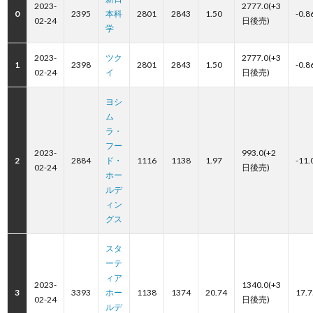
2023-
2777.0(+3
0
2395
本科
2801
2843
1.50
-0.8
02-24
日後売)
学
2023-
ツク
2777.0(+3
1
2398
2801
2843
1.50
-0.8
02-24
イ
日後売)
ヨシ
ム
ラ・
フー
2023-
993.0(+2
2
2884
ド・
1116
1138
1.97
-11.
02-24
日後売)
ホー
ルデ
ィン
グス
スタ
ーテ
ィア
2023-
1340.0(+3
3
3393
ホー
1138
1374
20.74
17.7
02-24
日後売)
ルデ