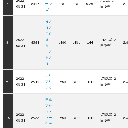
2022-
713.0(+3
7
6547
ーン
776
778
0.26
-8.
08-31
日後売)
ズ
ＨＡ
ＮＡ
ＴＯ
2022-
Ｕ
1421.0(+2
8
6561
1460
1481
1.44
-2.
08-31
Ｒ
日後売)
ＪＡ
ＰＡ
Ｎ
エリ
2022-
1785.0(+2
9
8914
アリ
1905
1877
-1.47
-6.
08-31
日後売)
ンク
日本
アセ
ット
2022-
1785.0(+2
10
8922
マー
1905
1877
-1.47
-6.
08-31
日後売)
ケテ