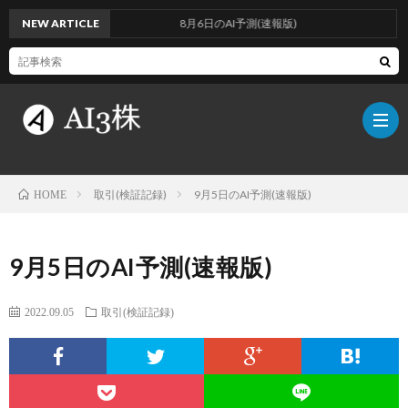
NEW ARTICLE
8月6日のAI予測(速報版)
取引(検証記録)
9月5日のAI予測(速報版)
HOME
こ
9月5日のAI予測(速報版)
の
検
2022.09.05
取引(検証記録)
ブ
証
AI
ロ
方
に