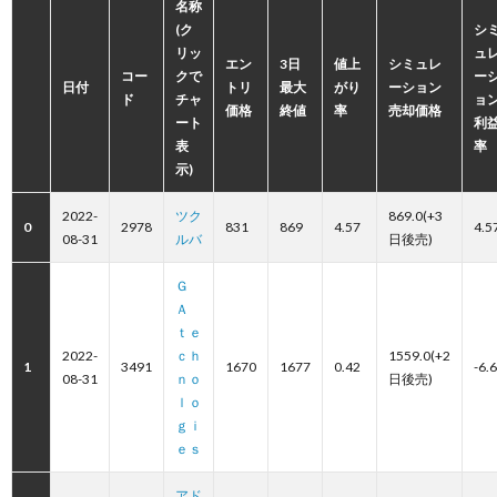
名称
(ク
シ
リッ
ュ
エン
3日
値上
シミュレ
コー
クで
ー
日付
トリ
最大
がり
ーション
ド
チャ
ョ
価格
終値
率
売却価格
ート
利
表
率
示)
2022-
ツク
869.0(+3
0
2978
831
869
4.57
4.5
08-31
ルバ
日後売)
Ｇ
Ａ
ｔｅ
2022-
ｃｈ
1559.0(+2
1
3491
1670
1677
0.42
-6.
08-31
ｎｏ
日後売)
ｌｏ
ｇｉ
ｅｓ
アド