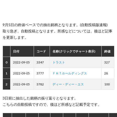
9月5日の終値ベースでの抽出銘柄となります。(自動投稿版速報)
取り急ぎ、自動投稿となります。所感などについては、後ほど記事
を更新します。
日付
コード
名称(クリックでチャート表示)
終値
0
2022-09-05
3347
トラスト
327
1
2022-09-05
3777
ＦＨＴホールディングス
28
2
2022-09-05
3782
ディー・ディー・エス
100
3日前に抽出した銘柄の振り返りとなります。
こちらの自動投稿ですので、後ほど所感など記載予定です。