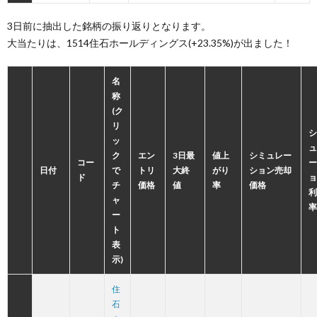
3日前に抽出した銘柄の振り返りとなります。
大当たりは、1514住石ホールディングス(+23.35%)が出ました！
名
称
(ク
リ
シ
ッ
ュ
ク
エン
3日最
値上
シミュレー
コー
ー
日付
で
トリ
大終
がり
ション売却
ド
ョ
チ
価格
値
率
価格
利
ャ
率
ー
ト
表
示)
住
石