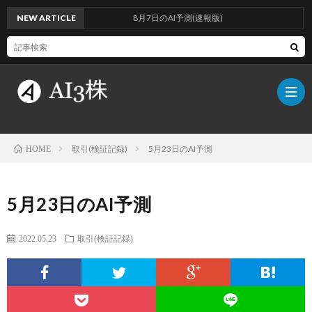
NEW ARTICLE
8月7日のAI予測(速報版)
取引(検証記録)
5月23日のAI予測
HOME
こ
5月23日のAI予測
の
検
2022.05.23
取引(検証記録)
ブ
証
AI
ロ
方
に