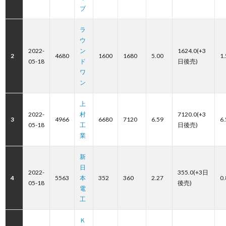
ブ
ラ
ウ
2022-
ン
1624.0(+3
2
4680
1600
1680
5.00
1.
05-18
ド
日後売)
ワ
ン
上
2022-
村
7120.0(+3
3
4966
6680
7120
6.59
6.
05-18
工
日後売)
業
新
日
2022-
355.0(+3日
4
5563
本
352
360
2.27
0.
05-18
後売)
電
工
Ｋ