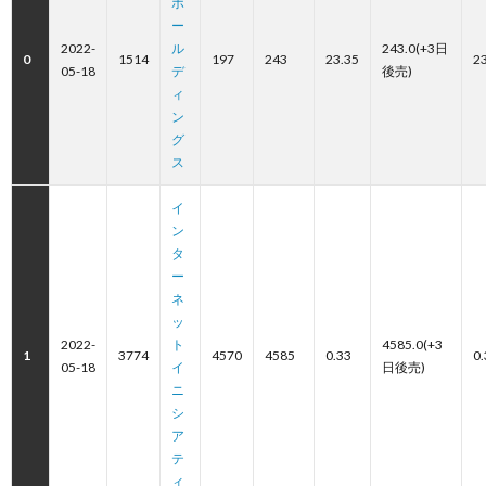
ホ
ー
2022-
ル
243.0(+3日
0
1514
197
243
23.35
2
05-18
デ
後売)
ィ
ン
グ
ス
イ
ン
タ
ー
ネ
ッ
2022-
ト
4585.0(+3
1
3774
4570
4585
0.33
0.
05-18
イ
日後売)
ニ
シ
ア
テ
ィ