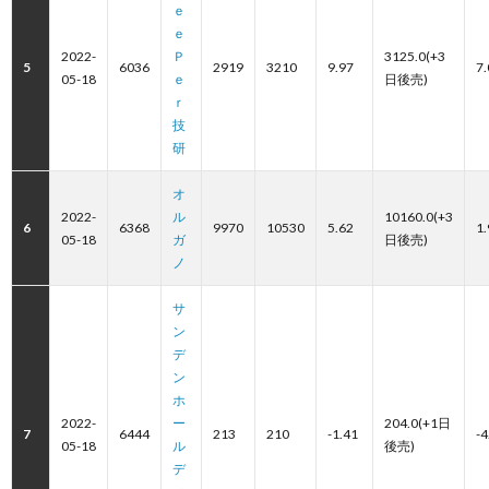
ｅ
ｅ
2022-
Ｐ
3125.0(+3
5
6036
2919
3210
9.97
7.
05-18
ｅ
日後売)
ｒ
技
研
オ
2022-
ル
10160.0(+3
6
6368
9970
10530
5.62
1.
05-18
ガ
日後売)
ノ
サ
ン
デ
ン
ホ
2022-
ー
204.0(+1日
7
6444
213
210
-1.41
-4
05-18
ル
後売)
デ