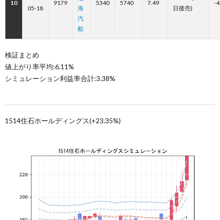
10
9179
5340
5740
7.49
-4
05-18
海
日後売)
汽
船
検証まとめ
値上がり率平均:6.11%
シミュレーション利益率合計:3.38%
1514住石ホールディングス(+23.35%)