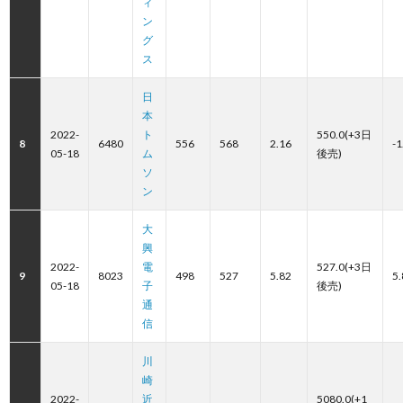
ィ
ン
グ
ス
日
本
2022-
ト
550.0(+3日
8
6480
556
568
2.16
-1
05-18
ム
後売)
ソ
ン
大
興
2022-
電
527.0(+3日
9
8023
498
527
5.82
5.
05-18
子
後売)
通
信
川
崎
2022-
近
5080.0(+1