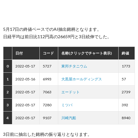
5月17日の終値ベースでのAI抽出銘柄となります。
日経平均は前日比112円高の26659円と3日続伸でした。
日付
コード
名称(クリックでチャート表示)
終値
0
2022-05-17
5727
東邦チタニウム
1773
1
2022-05-16
6993
大黒屋ホールディングス
57
2
2022-05-17
7063
エードット
2739
3
2022-05-17
7280
ミツバ
392
4
2022-05-17
9107
川崎汽船
8940
3日前に抽出した銘柄の振り返りとなります。