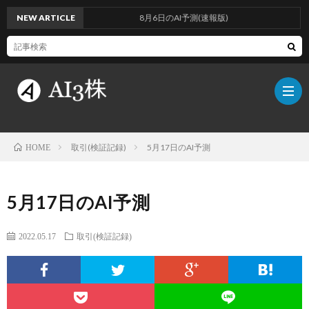
NEW ARTICLE
8月6日のAI予測(速報版)
取引(検証記録)
5月17日のAI予測
HOME
こ
5月17日のAI予測
の
検
2022.05.17
取引(検証記録)
ブ
証
AI
ロ
方
に