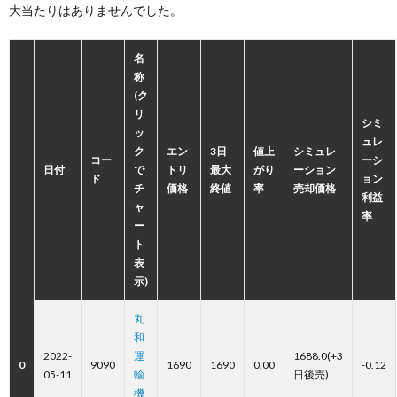
大当たりはありませんでした。
名
称
(ク
リ
シミ
ッ
ュレ
ク
エン
3日
値上
シミュレ
コー
ーシ
日付
で
トリ
最大
がり
ーション
ド
ョン
チ
価格
終値
率
売却価格
利益
ャ
率
ー
ト
表
示)
丸
和
2022-
運
1688.0(+3
0
9090
1690
1690
0.00
-0.12
05-11
輸
日後売)
機