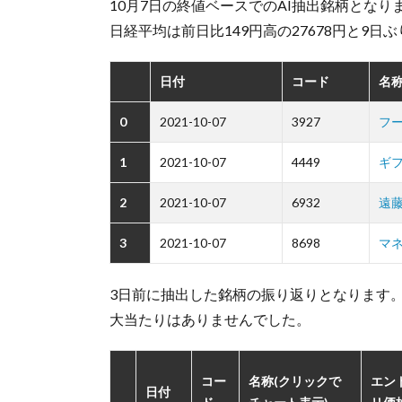
10月7日の終値ベースでのAI抽出銘柄となり
日経平均は前日比149円高の27678円と9日
日付
コード
名称
0
2021-10-07
3927
フ
1
2021-10-07
4449
ギ
2
2021-10-07
6932
遠
3
2021-10-07
8698
マ
3日前に抽出した銘柄の振り返りとなります
大当たりはありませんでした。
コー
名称(クリックで
エン
日付