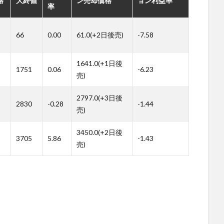
格
大終値
ン売却価格
ョン利益率
率
66
0.00
61.0(+2日後売)
-7.58
1641.0(+1日後
1751
0.06
-6.23
売)
2797.0(+3日後
2830
-0.28
-1.44
売)
3450.0(+2日後
3705
5.86
-1.43
売)