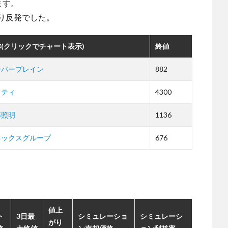
ます。
ぶり反発でした。
(クリックでチャート表示)
終値
ーバーブレイン
882
フティ
4300
藤照明
1136
ネックスグループ
676
。
値上
ト
3日最
シミュレーショ
シミュレーシ
がり