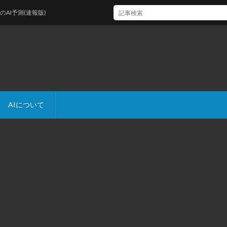
測(速報版)
AIについて