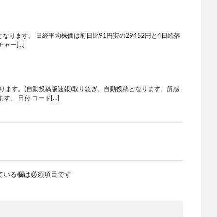
となります。 日経平均株価は前日比91円安の29452円と4日続落
ャー[…]
ります。(自動投稿版速報)取り急ぎ、自動投稿となります。所感
。 日付 コード[…]
ている欄は必須項目です